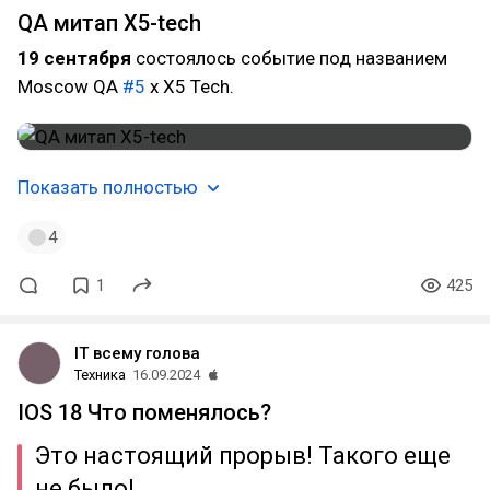
QA митап X5-tech
19 сентября
состоялось событие под названием
Moscow QA
#5
x X5 Tech.
Показать полностью
4
1
425
IT всему голова
Техника
16.09.2024
IOS 18 Что поменялось?
Это настоящий прорыв! Такого еще
не было!