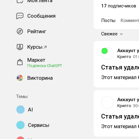
Моя лента
17
подписчиков
Сообщения
Посты
Коммент
Рейтинг
Свежее
Курсы
Аккаунт 
Крипто
01.
Маркет
Подписка ChatGPT
Статья удал
Этот материал 
Викторина
Темы
Аккаунт 
Крипто
30.
AI
Статья удал
Сервисы
Этот материал 