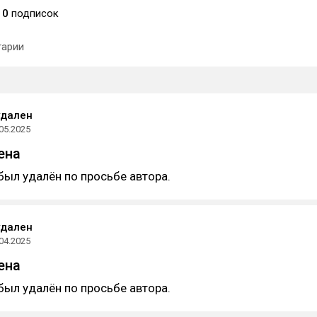
0
подписок
арии
удален
05.2025
ена
был удалён по просьбе автора.
удален
04.2025
ена
был удалён по просьбе автора.