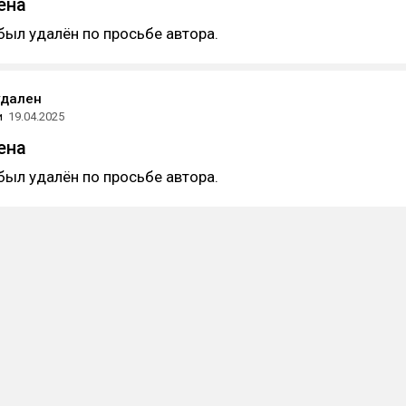
ена
был удалён по просьбе автора.
удален
и
19.04.2025
ена
был удалён по просьбе автора.