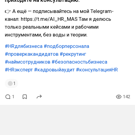
👉 А ещё — подписывайтесь на мой Telegram-
канал: https://t.me/AI_HR_MAS Там я делюсь
только реальными кейсами и рабочими
инструментами, без воды и теории.
#HRдлябизнеса
#подборперсонала
#проверкакандидатов
#рекрутинг
#наймсотрудников
#безопасностьбизнеса
#HRэксперт
#кадровыйаудит
#консультацияHR
1
1
142