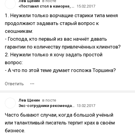
Лев Щенин
в посте
«Поставил стол в каморке, и ты — digital-агентство»
15.02.2017
1. Неужели только ворчащие старики типа меня
продолжают задавать старый вопрос к
сеошникам:
- Господа, кто первый из вас начнёт давать
гарантии по количеству привлечённых клиентов?
2. Неужели только я хочу задать простой
вопрос:
- А что по этой теме думает госпожа Торшина?
Ответить
Лев Щенин
в посте
Экс-сотрудники рекомендательного сервиса «Имхонет» рассказали о массовых увольнениях и заморозке проекта
13.02.2017
Часто бывают случаи, когда большой учёный
или талантливый писатель терпит крах в своём
бизнесе.