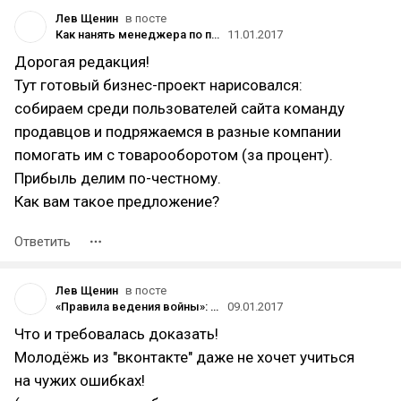
Лев Щенин
в посте
Как нанять менеджера по продажам: четыре типа сотрудников, готовых работать без оклада
11.01.2017
Дорогая редакция!
Тут готовый бизнес-проект нарисовался:
собираем среди пользователей сайта команду
продавцов и подряжаемся в разные компании
помогать им с товарооборотом (за процент).
Прибыль делим по-честному.
Как вам такое предложение?
Ответить
Лев Щенин
в посте
«Правила ведения войны»: Какие советы из книги 19 века могут пригодиться предпринимателям сегодня
09.01.2017
Что и требовалась доказать!
Молодёжь из "вконтакте" даже не хочет учиться
на чужих ошибках!