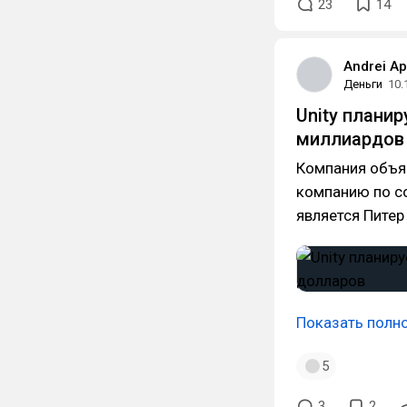
23
14
Andrei A
Деньги
10.
Unity планир
миллиардов
Компания объя
компанию по с
является Питер
Показать полн
5
3
2