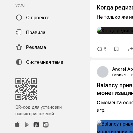
vc.ru
Когда редиз
Не только же н
О проекте
Правила
Реклама
5
Системная тема
Andrei A
Сервисы
1
Balancy при
монетизации
С момента осно
QR-код для установки
игр.
наших приложений.