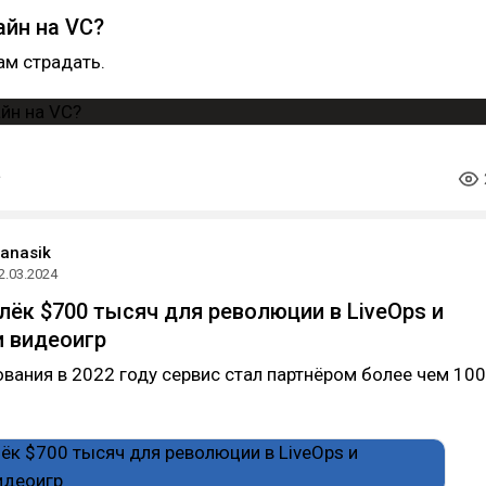
айн на VC?
ам страдать.
panasik
2.03.2024
влёк $700 тысяч для революции в LiveOps и
 видеоигр
вания в 2022 году сервис стал партнёром более чем 100