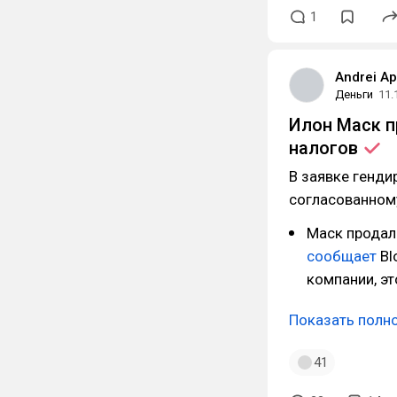
1
Andrei A
Деньги
11.
Илон Маск п
налогов
В заявке гендир
согласованному
Маск продал 
сообщает
Bl
компании, эт
Показать полн
41