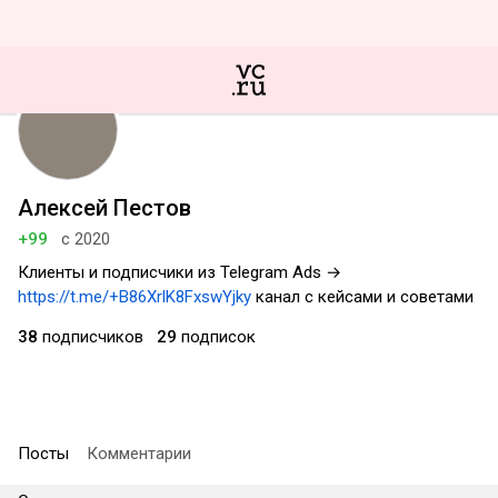
Алексей Пестов
+99
с 2020
Клиенты и подписчики из Telegram Ads →
https://t.me/+B86XrlK8FxswYjky
канал с кейсами и советами
38
подписчиков
29
подписок
Посты
Комментарии