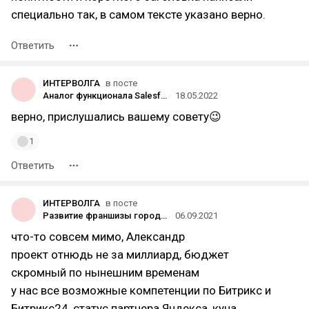
специально так, в самом тексте указано верно.
Ответить
ИНТЕРВОЛГА
в посте
Аналог функционала Salesforce CRM в России
18.05.2022
верно, прислушались вашему совету😉
1
Ответить
ИНТЕРВОЛГА
в посте
Развитие франшизы городских порталов с нуля
06.09.2021
что-то совсем мимо, Александр
проект отнюдь не за миллиард, бюджет
скромный по нынешним временам
у нас все возможные компетенции по Битрикс и
Битрикс24, статус партнера Яндекса, куча