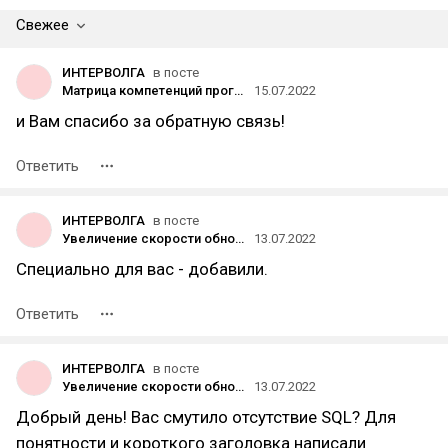
Свежее
ИНТЕРВОЛГА
в посте
Матрица компетенций программиста 1С
15.07.2022
и Вам спасибо за обратную связь!
Ответить
ИНТЕРВОЛГА
в посте
Увеличение скорости обновления информации в 100 раз за счет миграции данных из хранилища на базе СУБД PostgreSQL
13.07.2022
Специально для вас - добавили.
Ответить
ИНТЕРВОЛГА
в посте
Увеличение скорости обновления информации в 100 раз за счет миграции данных из хранилища на базе СУБД PostgreSQL
13.07.2022
Добрый день! Вас смутило отсутствие SQL? Для
понятности и короткого заголовка написали