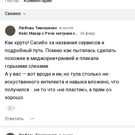
Посты
Комментарии
Свежее
Любовь Тимошенко
в посте
Кейс Макар x Речи: метрики x2, лукбук и тизер за 5 дней в 6 раз дешевле съёмки
26 февр
Как круто! Сасибо за названия сервисов и
подробный путь. Помню как пыталась сделать
похожее в миджорни+ранвей и плакала
горькими слезами
А у вас — вот вроде и ии, но тула столько не-
искуственного интелекта и навыка вложено, что
получился ...не то что «не пластик», а прям оч
хорошо
1
Ответить