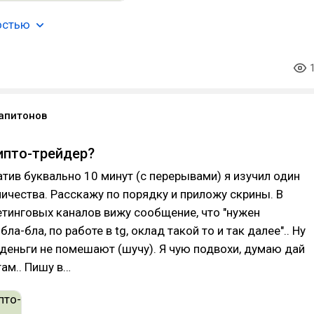
остью
апитонов
ипто-трейдер?
атив буквально 10 минут (с перерывами) я изучил один
чества. Расскажу по порядку и приложу скрины. В
тинговых каналов вижу сообщение, что "нужен
ла-бла, по работе в tg, оклад такой то и так далее".. Ну
еньги не помешают (шучу). Я чую подвохи, думаю дай
ам.. Пишу в…