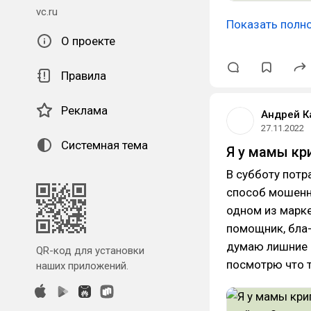
vc.ru
Показать полн
О проекте
Правила
Реклама
Андрей К
27.11.2022
Системная тема
Я у мамы кр
В субботу потр
способ мошенни
одном из марке
помощник, бла-б
думаю лишние д
QR-код для установки
посмотрю что т
наших приложений.