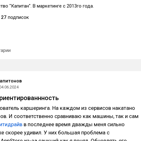
тво "Капитан". В маркетинге с 2013го года.
27
подписок
арии
апитонов
04.06.2024
ориентированнность
ователь каршеринга. На каждом из сервисов накатано
ов. И соответственно сравниваю как машины, так и сам
итидрайв
в последнее время дважды меня сильно
е скорее удивил. У них большая проблема с
AppStore из-за санкций как я понял. Обновлять его