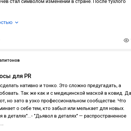
чёв стал символом изменений в стране. После тухлого
остью
апитонов
осы для PR
сделать нативно и тонко. Это сложно предугадать, а
обовать. Так же как и с медицинской маской в ковид. Д
тот, но зато в узко профессиональном сообществе. Что
минает о себе тем, кто забыл или мелькает для новых.
я в деталях"...- "Дьявол в деталях" — распространенное
о…