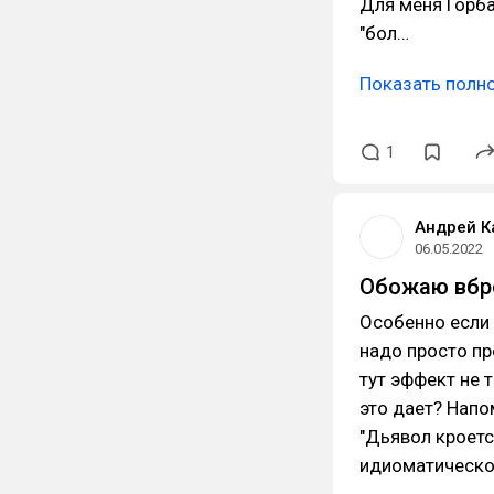
Для меня Горба
"бол…
Показать полн
1
Андрей К
06.05.2022
Обожаю вбр
Особенно если 
надо просто пр
тут эффект не 
это дает? Напо
"Дьявол кроетс
идиоматическ