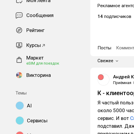
Моя лента
Рекламное агентс
Сообщения
14
подписчиков
Рейтинг
Курсы
Посты
Коммент
Маркет
Свежее
eSIM для поездок
Викторина
Андрей К
Приёмная
К - клиенто
Темы
Я частый польз
AI
около 5000 час
сервис. И вот
С
Сервисы
подставил. Даж
приложением в 