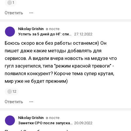
1
Ответить
Nikolay Grishin
в посте
Успеть за 5 дней до НГ: спихнуть работу на OpenAI. Или просто ощутить мощь нейронок
27.12.2022
Боюсь скоро все без работы останемся) Он
пишет даже какие методы добавлять для
сервисов. А видели вчера новость на медузе что
гугл засуетился, типа "режим красной тревоги" -
появился конкурент? Короче тема супер крутая,
мир уже не будет прежним)
12
Ответить
Nikolay Grishin
в посте
Заметки CPO после запуска SaaS-продукта в Бразилии: оплата наличкой, любовь к онбордингу и small talk’и
20.09.2022