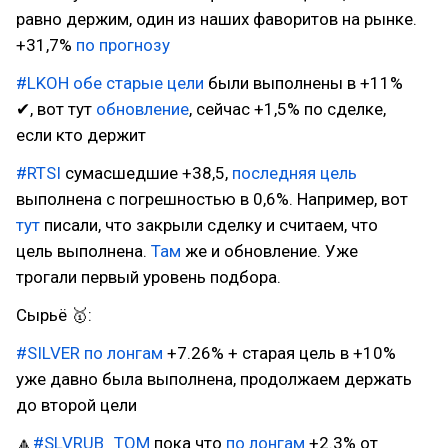
равно держим, один из наших фаворитов на рынке.
+31,7%
по прогнозу
#LKOH
обе старые цели
были выполнены в +11%
✔, вот тут
обновление
, сейчас +1,5% по сделке,
если кто держит
#RTSI
сумасшедшие +38,5,
последняя цель
выполнена c погрешностью в 0,6%. Например, вот
тут
писали, что закрыли сделку и считаем, что
цель выполнена.
Там
же и обновление. Уже
трогали первый уровень подбора.
Сырьё 🥇:
#SILVER
по лонгам
+7.26% + старая цель в +10%
уже давно была выполнена, продолжаем держать
до второй цели
🔼
#SLVRUB_TOM
пока что
по лонгам
+2.3% от