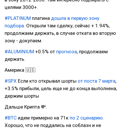
целями 3000+.
#PLATINUM
платина
дошла в первую зону
подбора
. Открыли там сделку, сейчас + 1.94%,
продолжаем держать, в случае отката во вторую
зону - докупаем.
#ALUMINIUM
+0.5% от
прогноза
, продолжаем
держать.
Америка 🇺🇸:
#SPX
Если кто открывал шорты
от поста 7 марта
,
+3.5% прибыли, цель еще не до конца выполнена,
держим шорты
Дальше Крипта 💸:
#BTC
идем примерно на 71к
по 2 сценарию
.
Хорошо, что не поддались на соблазн и не