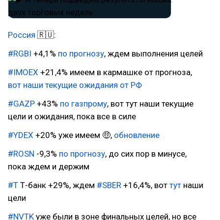
Россия
🇷🇺:
#RGBI
+4,1%
по прогнозу
, ждем выполнения целей
#IMOEX
+21,4% имеем в кармашке от прогноза,
вот наши текущие ожидания от РФ
#GAZP
+43%
по газпрому
, вот тут наши текущие
цели и ожидания, пока все в силе
#YDEX
+20% уже имеем 🤑,
обновление
#ROSN
-9,3%
по прогнозу
, до сих пор в минусе,
пока ждем и держим
#T
Т-банк +29%, ждем
#SBER
+16,4%, вот
тут
наши
цели
#NVTK
уже были в зоне финальных целей, но все