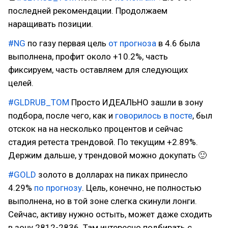
последней рекомендации. Продолжаем
наращивать позиции.
#NG
по газу первая цель
от прогноза
в 4.6 была
выполнена, профит около +10.2%, часть
фиксируем, часть оставляем для следующих
целей.
#GLDRUB_TOM
Просто ИДЕАЛЬНО зашли в зону
подбора, после чего, как и
говорилось в посте
, был
отскок на на несколько процентов и сейчас
стадия ретеста трендовой. По текущим +2.89%.
Держим дальше, у трендовой можно докупать 🙂
#GOLD
золото в долларах на пиках принесло
4.29%
по прогнозу
. Цель, конечно, не полностью
выполнена, но в той зоне слегка скинули лонги.
Сейчас, активу нужно остыть, может даже сходить
в зону 2812-2836. Там интересно подбирать с