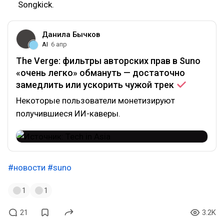
Songkick.
Данила Бычков
AI
6 апр
The Verge: фильтры авторских прав в Suno
«очень легко» обмануть — достаточно
замедлить или ускорить чужой
трек
Некоторые пользователи монетизируют
получившиеся ИИ-каверы.
#новости
#suno
1
1
21
3.2K