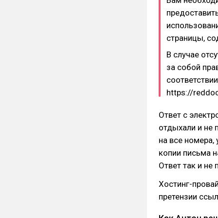
предоставит
использовани
страницы, со
В случае отс
за собой пра
соответствии 
https://reddo
Ответ с электр
отдыхали и не 
на все номера, 
копии письма н
Ответ так и не 
Хостинг-прова
претензии ссы