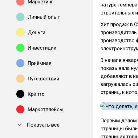
Маркетинг
натуре темпера
строительных и
Личный опыт
Хит продаж в 
Деньги
производитель 
производство 
Инвестиции
электроинструм
В начале январ
Приёмная
показывала ну
добавляют в ка
Путешествия
загружалась ош
страниц, к кот
Крипто
Маркетплейсы
Первым делом 
Показать все
страницы были 
страницах това