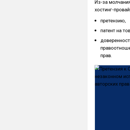
Из-за молчани
хостинг-провай
претензию,
патент на то
доверенность
правоотноше
прав.