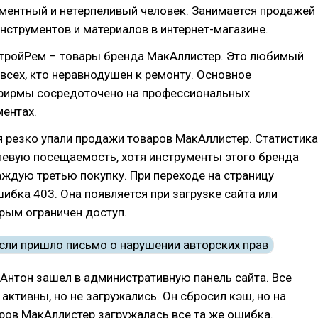
ментный и нетерпеливый человек. Занимается продажей
нструментов и материалов в интернет-магазине.
СтройРем – товары бренда МакАллистер. Это любимый
всех, кто неравнодушен к ремонту. Основное
фирмы сосредоточено на профессиональных
ентах.
я резко упали продажи товаров МакАллистер. Статистика
левую посещаемость, хотя инструменты этого бренда
ждую третью покупку. При переходе на страницу
ибка 403. Она появляется при загрузке сайта или
орым ограничен доступ.
Антон зашел в административную панель сайта. Все
активны, но не загружались. Он сбросил кэш, но на
ров МакАллистер загружалась все та же ошибка.