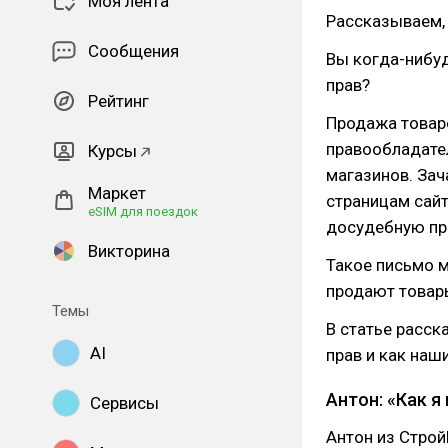
Моя лента
Рассказываем, 
Сообщения
Вы когда-нибуд
прав?
Рейтинг
Продажа товаро
правообладател
Курсы
магазинов. Зач
Маркет
страницам сайт
eSIM для поездок
досудебную пре
Викторина
Такое письмо м
продают товар
Темы
В статье расск
AI
прав и как наш
Антон: «Как я
Сервисы
Антон из Строй