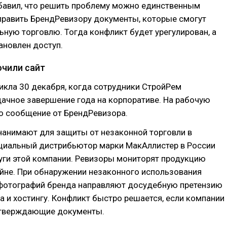
бавил, что решить проблему можно единственным
править БрендРевизору документы, которые смогут
ьную торговлю. Тогда конфликт будет урегулирован, а
ановлен доступ.
чили сайт
икла 30 декабря, когда сотрудники СтройРем
ачное завершение года на корпоративе. На рабочую
о сообщение от БрендРевизора.
нанимают для защиты от незаконной торговли в
ициальный дистрибьютор марки МакАллистер в России
уги этой компании. Ревизоры мониторят продукцию
йне. При обнаружении незаконного использования
 фотографий бренда направляют досудебную претензию
а и хостингу. Конфликт быстро решается, если компании
тверждающие документы.