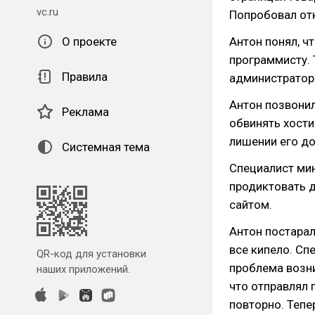
vc.ru
Попробовал отк
О проекте
Антон понял, ч
программисту. 
Правила
администраторо
Антон позвонил
Реклама
обвинять хости
лишении его до
Системная тема
Специалист мин
продиктовать д
сайтом.
Антон постарал
все кипело. Сп
QR-код для установки
проблема возни
наших приложений.
что отправлял 
повторно. Тепер