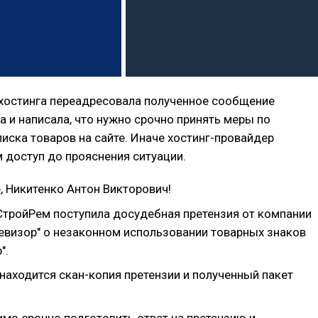
хостинга переадресовала полученное сообщение
а и написала, что нужно срочно принять меры по
ска товаров на сайте. Иначе хостинг-провайдер
м доступ до прояснения ситуации.
, Никитенко Антон Викторович!
СтройРем поступила досудебная претензия от компании
визор" о незаконном использовании товарных знаков
".
находится скан-копия претензии и полученный пакет
мо срочно подготовить ответ на претензию и