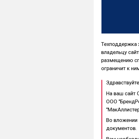
Техподдержка 
владельцу сайт
размещению спи
ограничит к ни
Здравствуйте
На ваш сайт 
ООО "БрендРе
"МакАллистер
Во вложении 
документов.
Вам необходи