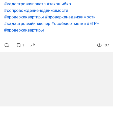
#кадастроваяпалата
#техошибка
#сопровождениенедвижимости
#проверкаквартиры
#проверканедвижимости
#кадастровыйинженер
#особыеотметки
#ЕГРН
#проверкаквартиры
1
197