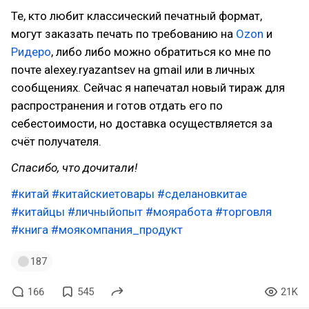
Те, кто любит классический печатный формат,
могут заказать печать по требованию на
Ozon
и
Ридеро
, либо либо можно обратиться ко мне по
почте alexey.ryazantsev на gmail или в личных
сообщениях. Сейчас я напечатал новый тираж для
распространения и готов отдать его по
себестоимости, но доставка осуществляется за
счёт получателя.
Спасибо, что дочитали!
#китай
#китайскиетовары
#сделановкитае
#китайцы
#личныйопыт
#мояработа
#торговля
#книга
#моякомпания_продукт
187
166
545
21K