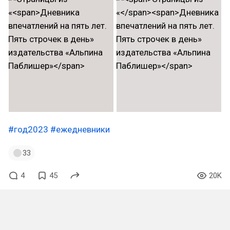
#год2023
#ежедневники
33
4
45
20K