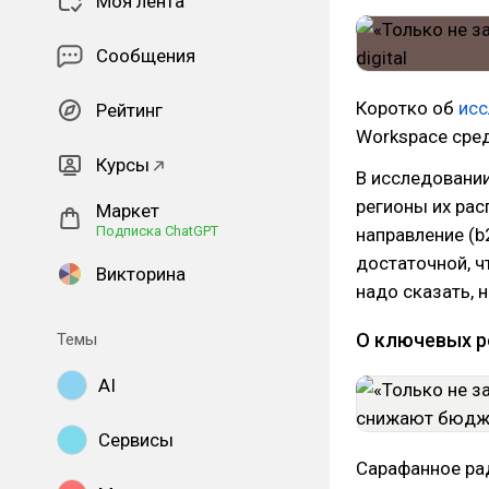
Моя лента
Сообщения
Коротко об
исс
Рейтинг
Workspace сред
Курсы
В исследовании
регионы их рас
Маркет
Подписка ChatGPT
направление (b
достаточной, ч
Викторина
надо сказать, 
О ключевых р
Темы
AI
Сервисы
Сарафанное рад