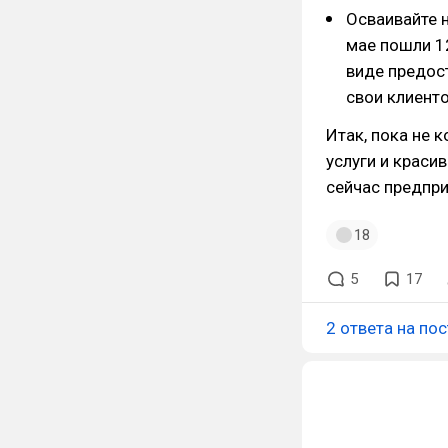
Осваивайте н
мае пошли 12
виде предост
свои клиенто
Итак, пока не 
услуги и краси
сейчас предпр
18
5
17
2 ответа на пос