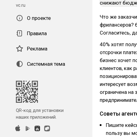
vc.ru
Что же заказчи
О проекте
фрилансеров? 6
Согласитесь, д
Правила
40% хотят полу
Реклама
отсрочки плат
бизнес хочет п
Системная тема
клиентов, как 
позиционирова
интересует во
ограничена на 
предпринимате
QR-код для установки
Советы агент
наших приложений.
Пишите кейс
пользу вы м