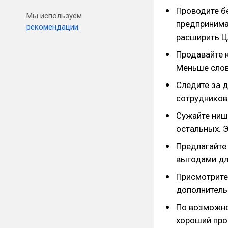
Проводите б
Мы используем
предпринимат
рекомендации.
расширить ЦА
Продавайте к
Меньше слов
Следите за 
сотрудников
Сужайте нишу
остальных. 
Предлагайте
выгодами дл
Присмотрите
дополнитель
По возможно
хороший прое