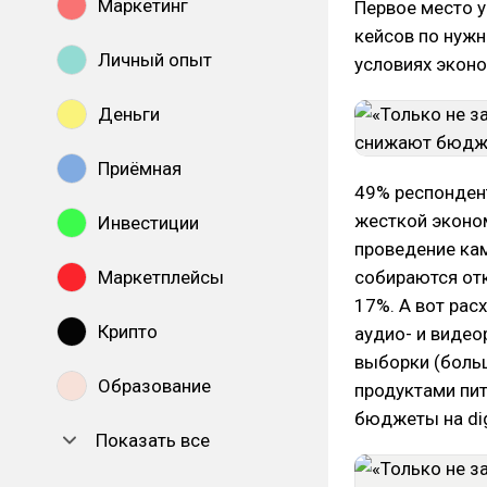
Маркетинг
Первое место у
кейсов по нужн
Личный опыт
условиях эконо
Деньги
Приёмная
49% респондент
жесткой эконо
Инвестиции
проведение кам
Маркетплейсы
собираются от
17%. А вот рас
Крипто
аудио- и видео
выборки (больш
Образование
продуктами пит
бюджеты на dig
Показать все