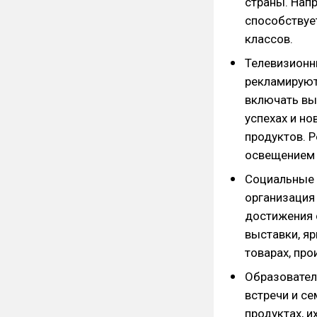
страны. Нап
способствуе
классов.
Телевизионн
рекламируют
включать вы
успехах и но
продуктов. Р
освещением 
Социальные 
организация
достижения 
выставки, яр
товарах, про
Образовател
встречи и с
продуктах, и