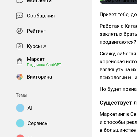
Моя лента
Привет тебе, до
Сообщения
Работая с Китае
Рейтинг
заклятых брать
продвигаются?
Курсы
Скажу, забегая
Маркет
корейская исто
Подписка ChatGPT
взглянуть на и
Викторина
психологии и...
Но будет позна
Темы
Существует л
AI
Маркетинг в Се
и способы реал
Сервисы
в большинстве 