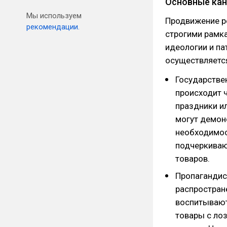
Основные кан
Мы используем
Продвижение р
рекомендации.
строгими рамка
идеологии и па
осуществляетс
Государстве
происходит 
праздники ил
могут демон
необходимос
подчеркиваю
товаров.
Пропагандис
распростран
воспитывают
товары с ло