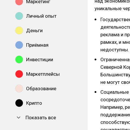
над экономикой
Маркетинг
уникальные чер
Личный опыт
Государстве
деятельность
Деньги
реклама и п
рамках, и мн
Приёмная
недоступны.
Инвестиции
Ограниченная
Северной Ко
Маркетплейсы
Большинству
не могут сво
Образование
Социальные 
сосредоточе
Крипто
Например, р
поддержания
Показать все
способствую
социалистич