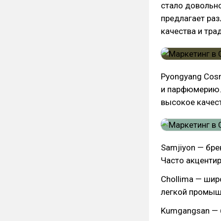
стало довольно
предлагает раз
качества и тра
Pyongyang Cos
и парфюмерию. 
высокое качест
Samjiyon — бре
Часто акцентир
Chollima — ши
легкой промыш
Kumgangsan — б