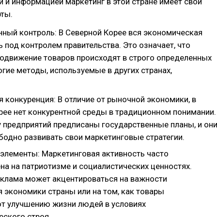
 и информацией маркетинг в этой стране имеет свои
ты.
нный контроль: В Северной Корее вся экономическая
 под контролем правительства. Это означает, что
родвижение товаров происходят в строго определенных
огие методы, используемые в других странах,
 конкуренция: В отличие от рыночной экономики, в
рее нет конкурентной среды в традиционном понимании.
 предприятий предписаны государственные планы, и он
бодно развивать свои маркетинговые стратегии.
элементы: Маркетинговая активность часто
на на патриотизме и социалистических ценностях.
еклама может акцентироваться на важности
 экономики страны или на том, как товары
т улучшению жизни людей в условиях
еского строя.