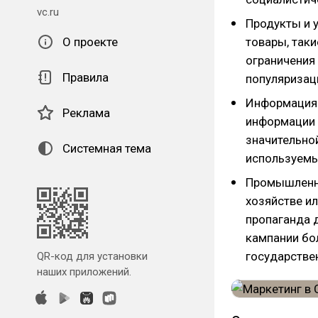
vc.ru
Продукты и у
О проекте
товары, так
ограничения
Правила
популяризац
Информация и
Реклама
информации 
значительной
Системная тема
используемы
Промышленно
хозяйстве и
пропаганда 
кампании бо
государстве
QR-код для установки
наших приложений.