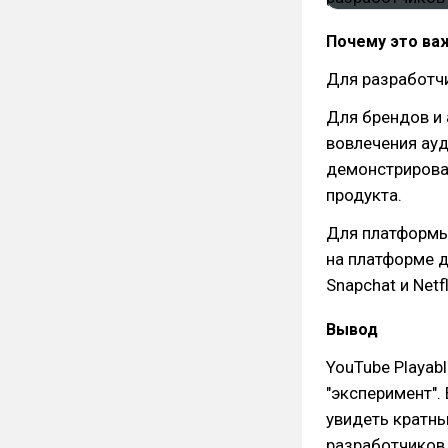
Почему это ва
Для разработчи
Для брендов и 
вовлечения ауд
демонстрироват
продукта.
Для платформы 
на платформе д
Snapchat и Netf
Вывод
YouTube Playabl
"эксперимент".
увидеть кратны
разработчиков