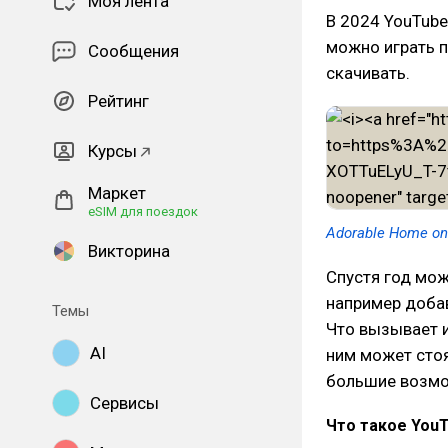
Моя лента
В 2024 YouTub
можно играть п
Сообщения
скачивать.
Рейтинг
Курсы
Маркет
eSIM для поездок
Adorable Home on
Викторина
Спустя год мож
например доба
Темы
Что вызывает и
AI
ним может стоя
большие возмож
Сервисы
Что такое YouT