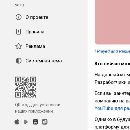
vc.ru
О проекте
Правила
Реклама
I Played and Rank
Системная тема
Кто сейчас мо
На данный моме
Разработчики и
Если вы заинте
компанию на ра
QR-код для установки
YouTube для ра
наших приложений.
Однако в буду
платформу для 