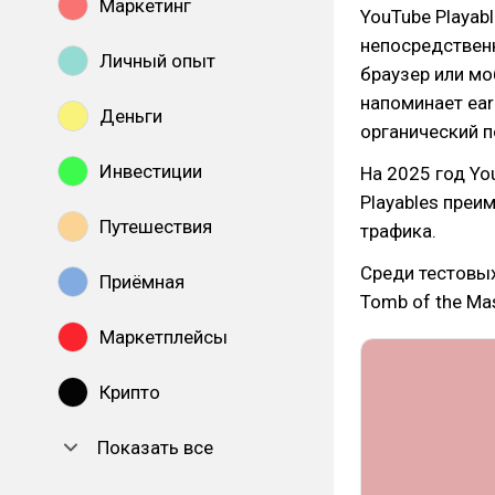
Маркетинг
YouTube Playab
непосредственн
Личный опыт
браузер или мо
напоминает ear
Деньги
органический п
Инвестиции
На 2025 год Y
Playables преи
Путешествия
трафика.
Среди тестовых 
Приёмная
Tomb of the Mas
Маркетплейсы
Крипто
Показать все