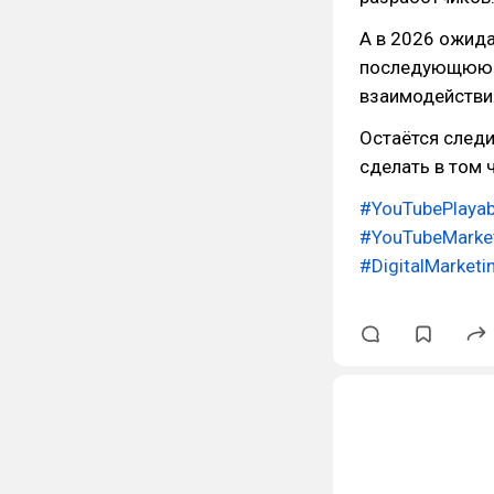
А в 2026 ожида
последующюю з
взаимодействия
Остаётся следи
сделать в том 
#YouTubePlayab
#YouTubeMarke
#DigitalMarketi