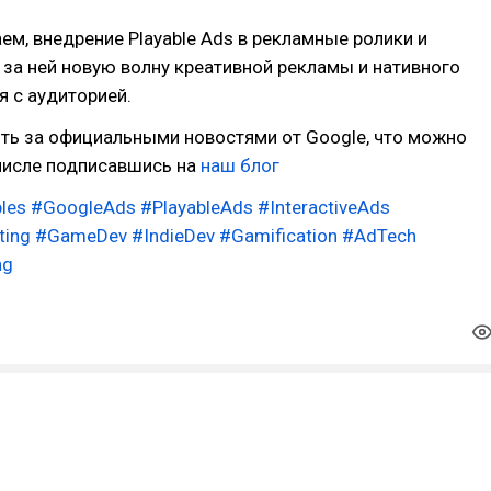
ем, внедрение Playable Ads в рекламные ролики и
а ней новую волну креативной рекламы и нативного
 с аудиторией.
ть за официальными новостями от Google, что можно
числе подписавшись на
наш блог
les
#GoogleAds
#PlayableAds
#InteractiveAds
ting
#GameDev
#IndieDev
#Gamification
#AdTech
ng