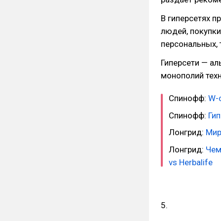
В гиперсетях 
людей, покупки
персональных, 
Гиперсети — ал
монополий тех
Спинофф:
W-
Спинофф:
Гип
Лонгрид:
Мир
Лонгрид:
Чем
vs Herbalife
5.