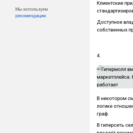
Клиентские пр
Мы используем
стандартизиров
рекомендации.
Доступное вла
собственных п
4.
В некотором см
логике отношен
граф.
В гиперсеть сел
раздаёт реком