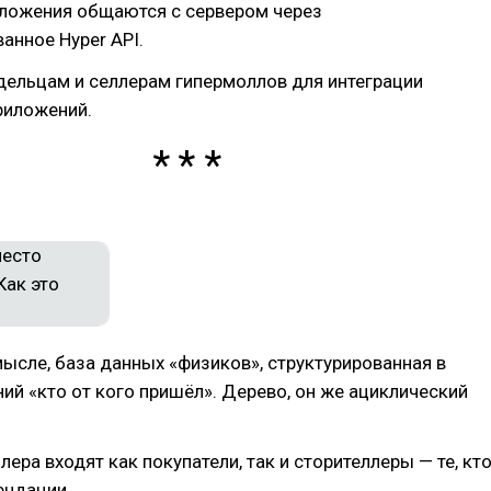
иложения общаются с сервером через
анное Hyper API.
дельцам и селлерам гипермоллов для интеграции
риложений.
ысле, база данных «физиков», структурированная в
ий «кто от кого пришёл». Дерево, он же ациклический
лера входят как покупатели, так и сторителлеры — те, кт
ендации.