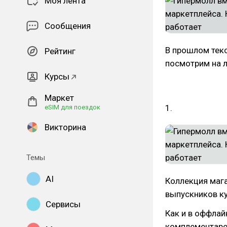
Моя лента
Сообщения
В прошлом тек
Рейтинг
посмотрим на л
Курсы
Маркет
1.
eSIM для поездок
Викторина
Темы
AI
Коллекция мага
выпускников ку
Сервисы
Как и в оффлай
комплементаре