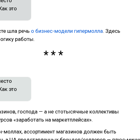
сте шла речь
о бизнес-модели гипермолла
. Здесь
огику работы.
зинов, господа — а не стотысячные коллективы
рсов «заработать на маркетплейсах».
н-моллах, ассортимент магазинов должен быть
н, а ЦА представленных брендов/селлеров — плюс-мину