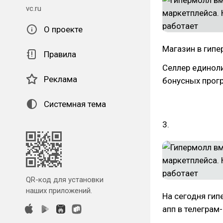
vc.ru
О проекте
Магазин в гипе
Правила
Селлер единоли
Реклама
бонусных прог
Системная тема
3.
QR-код для установки
наших приложений.
На сегодня гип
апп в телеграм-