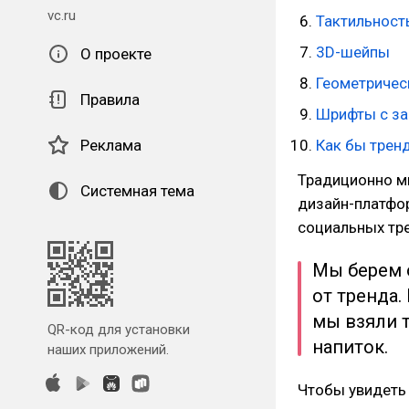
vc.ru
Тактильност
3D-шейпы
О проекте
Геометричес
Правила
Шрифты с з
Реклама
Как бы трен
Традиционно м
Системная тема
дизайн-платфор
социальных тре
Мы берем 
от тренда.
мы взяли т
QR-код для установки
напиток.
наших приложений.
Чтобы увидеть 