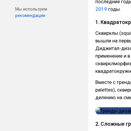
последние годы
2019
годы.
Мы используем
рекомендации.
1. Квадраток
Сквирклы (squi
вышли на первы
Диджитал-дизай
применение и в
сквирклморфиз
квадратокружн
Вместе с тренд
palettes), скв
делению на см
2. Сложные г