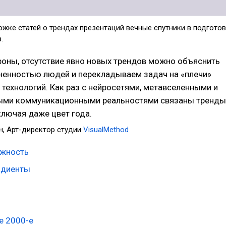
жке статей о трендах презентаций вечные спутники в подгото
.
роны, отсутствие явно новых трендов можно объяснить
ненностью людей и перекладываем задач на «плечи»
технологий. Как раз с нейросетями, метавселенными и
ыми коммуникационными реальностями связаны тренды
включая даже цвет года.
н, Арт-директор студии
VisualMethod
ужность
адиенты
е 2000-е