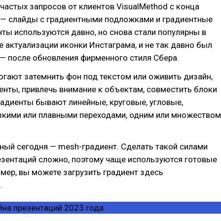
частых запросов от клиентов VisualMethod с конца
 — слайды с градиентными подложками и градиентные
нты используются давно, но снова стали популярны в
е актуализации иконки Инстаграма, и не так давно был
— после обновления фирменного стиля Сбера.
гают затемнить фон под текстом или оживить дизайн,
енты, привлечь внимание к объектам, совместить блоки
адиенты бывают линейные, круговые, угловые,
езкими или плавными переходами, одним или множеством
ный сегодня — mesh-градиент. Сделать такой силами
езентаций сложно, поэтому чаще используются готовые
мер, вы можете загрузить градиент здесь
.