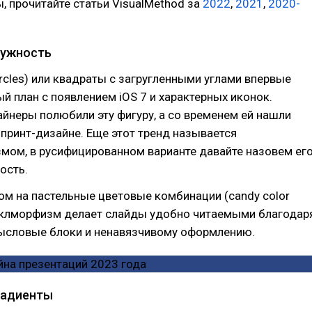
, прочитайте статьи VisualMethod за
2022
,
2021
,
2020-
ружность
rcles) или квадраты с загругленными углами впервые
й план с появлением iOS 7 и характерных иконок.
неры полюбили эту фигуру, а со временем ей нашли
 принт-дизайне. Еще этот тренд называется
мом, в русифицированном варианте давайте назовем ег
ость.
ом на пастельные цветовые комбинации (candy color
ирклморфизм делает слайды удобно читаемыми благодар
ысловые блоки и ненавязчивому оформлению.
радиенты