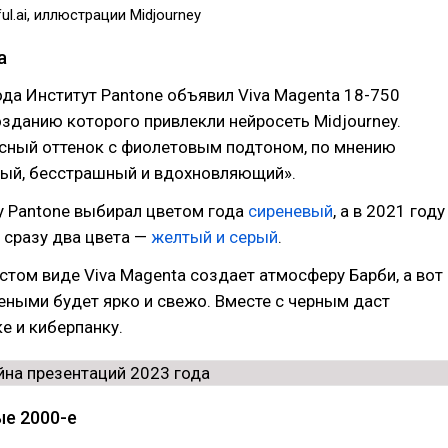
ul.ai, иллюстрации Midjourney
a
да Институт Pantone объявил Viva Magenta 18-750
созданию которого привлекли нейросеть Midjourney.
сный оттенок с фиолетовым подтоном, по мнению
ный, бесстрашный и вдохновляющий».
у Pantone выбирал цветом года
сиреневый
, а в 2021 году
 сразу два цвета —
желтый и серый
.
стом виде Viva Magenta создает атмосферу Барби, а вот
еными будет ярко и свежо. Вместе с черным даст
ке и киберпанку.
ые 2000-е