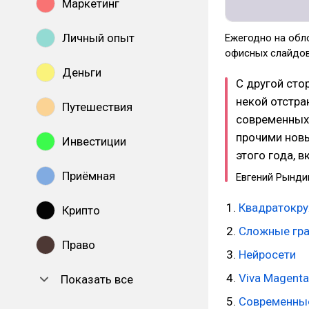
Маркетинг
Личный опыт
Ежегодно на обло
офисных слайдов
Деньги
С другой сто
некой отстра
Путешествия
современных 
прочими нов
Инвестиции
этого года, 
Приёмная
Евгений Рынди
Квадратокр
Крипто
Сложные гр
Право
Нейросети
Viva Magenta
Показать все
Современны