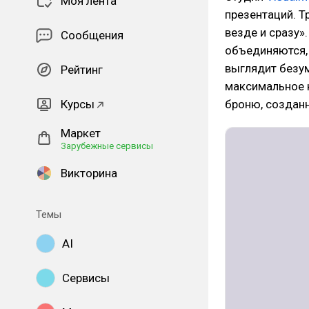
Моя лента
презентаций. 
везде и сразу»
Сообщения
объединяются, 
выглядит безум
Рейтинг
максимальное к
Курсы
броню, создан
Маркет
Зарубежные сервисы
Викторина
Темы
AI
Сервисы