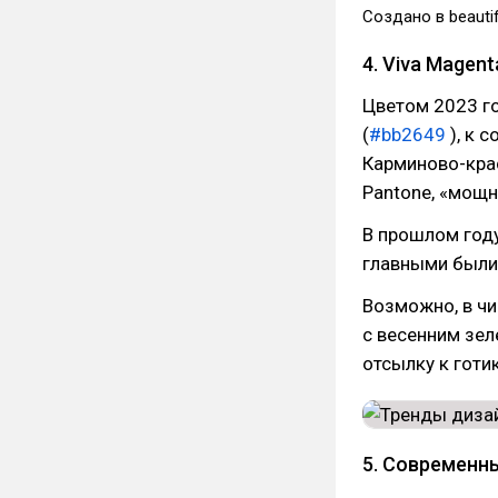
Создано в beautif
4. Viva Magent
Цветом 2023 го
(
#bb2649
), к 
Карминово-кра
Pantone, «мощ
В прошлом год
главными были
Возможно, в чи
с весенним зел
отсылку к готи
5. Современн