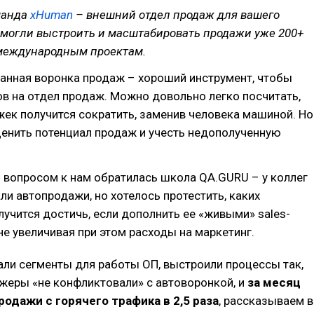
манда
xHuman
– внешний отдел продаж для вашего
омогли выстроить и масштабировать продажи уже 200+
международным проектам.
анная воронка продаж – хороший инструмент, чтобы
в на отдел продаж. Можно довольно легко посчитать,
ек получится сократить, заменив человека машиной. Но
ценить потенциал продаж и учесть недополученную
м вопросом к нам обратилась школа QA.GURU – у коллег
ли автопродажи, но хотелось протестить, каких
лучится достичь, если дополнить ее «живыми» sales-
е увеличивая при этом расходы на маркетинг.
ли сегменты для работы ОП, выстроили процессы так,
еры «не конфликтовали» с автоворонкой, и
за месяц
родажи с горячего трафика в 2,5 раза
, рассказываем в