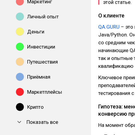
Маркетинг
этой статье.
О клиенте
Личный опыт
QА.GURU
– это
Деньги
Java/Python. О
со средним чек
Инвестиции
начинающие QA
так и опытные
Путешествия
квалификацию и
Приёмная
Ключевое преи
преподавателей
Маркетплейсы
тестирования с
Гипотеза: ме
Крипто
конверсию пр
Показать все
На момент обр