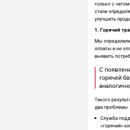
только с чатом
стали определя
улучшить прод
1. Горячий тр
Мы определили 
оплаты и не оп
выявить потреб
С появлен
горячей ба
аналогичн
Такого результ
две проблемы:
Служба подд
«горячий» кл