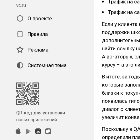
Трафик на са
vc.ru
Трафик на са
О проекте
Если у клиента
поддержки школ
Правила
дополнительные
найти ссылку н
Реклама
А во-вторых, с
курсу – а это 
Системная тема
В итоге, за го
которые заполн
близки к покупк
появилась гипо
диалог с клиен
QR-код для установки
увеличит конве
наших приложений.
Поскольку в QA
определили пла