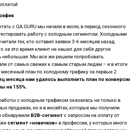
оплатой
трафик
тать с QA.GURU мы начали в июле, в период сезонного
 тестировать работу с холодным сегментом. Холодными
читали тех, кто оставил заявки 3-6 месяцев назад.
то за это время клиент не нашел для себя другое
ь небольшая. Мы все же решили попробовать:
ли от самых свежих к самым старым лидам – и в итоге
 месячный план по холодному трафику за первые 2
ец месяца нам удалось выполнить план по конверси
зы на 155%.
работы с холодным трафиком оказалась не только в
ых продажах, но и в инсайтах, которые мы получили.
ы обнаружили
B2B-сегмент
с запросом на оплату от
кже
сегмент «новичков»
в профессии, у которых много