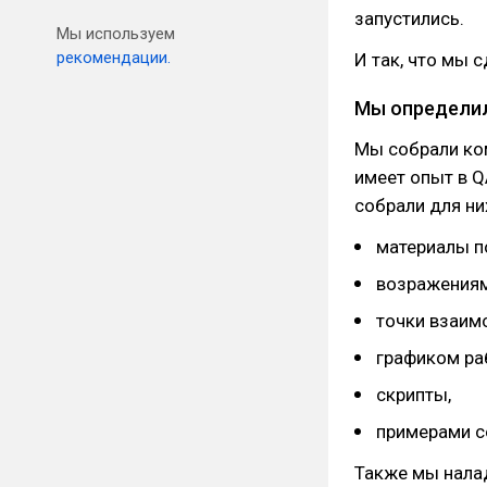
запустились.
Мы используем
рекомендации.
И так, что мы 
Мы определил
Мы собрали ком
имеет опыт в Q
собрали для ни
материалы по
возражениям
точки взаим
графиком ра
скрипты,
примерами с
Также мы нала