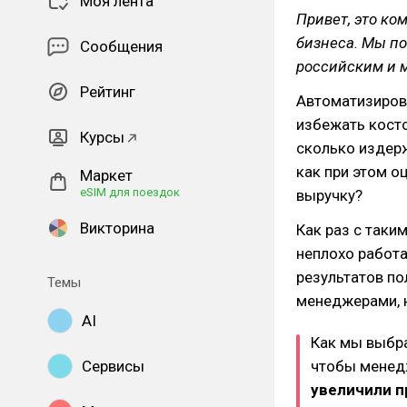
Моя лента
Привет, это ко
бизнеса. Мы п
Сообщения
российским и 
Рейтинг
Автоматизиров
избежать косто
Курсы
сколько издерж
как при этом о
Маркет
eSIM для поездок
выручку?
Викторина
Как раз с таки
неплохо работа
результатов по
Темы
менеджерами, н
AI
Как мы выбра
Сервисы
чтобы менедж
увеличили п