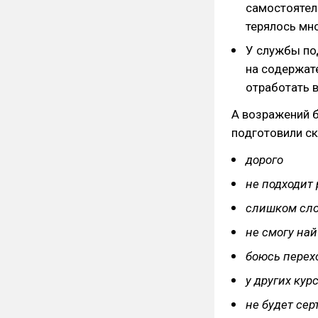
самостоятель
терялось мно
У службы по
на содержате
отработать 
А возражений б
подготовили ск
дорого
не подходит
слишком сл
не смогу най
боюсь перех
у других кур
не будет се