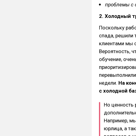
проблемы с 
2. Холодный 
Поскольку рабо
спада, решили
клиентами мы с
Вероятность, ч
обучение, очен
приоритизирова
перевыполнили
недели.
На кон
с холодной ба
Но ценность 
дополнительн
Например, м
юрлица, а та