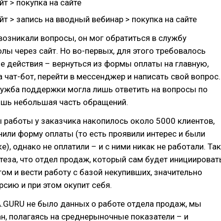
йт > покупка на сайте
йт > запись на вводный вебинар > покупка на сайте
 возникали вопросы, он мог обратиться в службу
ы через сайт. Но во-первых, для этого требовалось
 действия – вернуться из формы оплаты на главную,
а чат-бот, перейти в мессенджер и написать свой вопрос.
лужба поддержки могла лишь ответить на вопросы по
лишь небольшая часть обращений.
ды работы у заказчика накопилось около 5000 клиентов,
или форму оплаты (то есть проявили интерес и были
е), однако не оплатили – и с ними никак не работали. Так
теза, что отдел продаж, который сам будет инициироват
том и вести работу с базой некупивших, значительно
рсию и при этом окупит себя.
.GURU не было данных о работе отдела продаж, мы
н, полагаясь на среднерыночные показатели – и