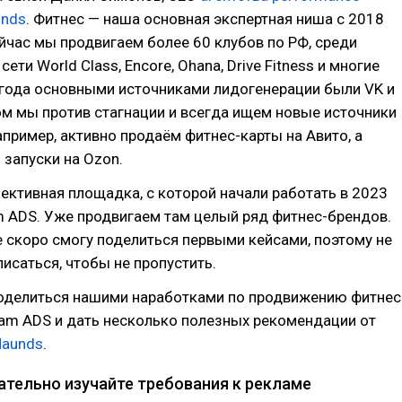
unds
. Фитнес — наша основная экспертная ниша с 2018
ейчас мы продвигаем более 60 клубов по РФ, среди
ети World Class, Encore, Ohana, Drive Fitness и многие
 года основными источниками лидогенерации были VK и
ом мы против стагнации и всегда ищем новые источники
например, активно продаём фитнес-карты на Авито, а
 запуски на Ozon.
ективная площадка, с которой начали работать в 2023
m ADS. Уже продвигаем там целый ряд фитнес-брендов.
 скоро смогу поделиться первыми кейсами, поэтому не
исаться, чтобы не пропустить.
поделиться нашими наработками по продвижению фитнес
ram ADS и дать несколько полезных рекомендации от
Haunds
.
ательно изучайте требования к рекламе