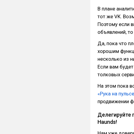
В плане аналит
тот же VK. Воз
Поэтому если 
объявлений, то
Да, пока что п
хорошим функц
несколько из н
Если вам будет
толковых серви
На этом пока в
«Рука на пульс
продвижении ф
Делегируйте 
Haunds!
Нам уже дове