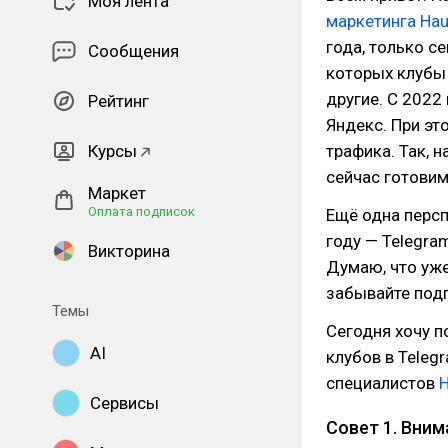
Моя лента
маркетинга Ha
года, только с
Сообщения
которых клубы с
другие. С 2022
Рейтинг
Яндекс. При эт
Курсы
трафика. Так, 
сейчас готовим
Маркет
Оплата подписок
Ещё одна персп
году — Telegra
Викторина
Думаю, что уже
забывайте подп
Темы
Сегодня хочу 
AI
клубов в Teleg
специалистов
Сервисы
Совет 1. Вним