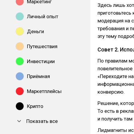
Маркетинг
Здесь лишь хот
приготовьтесь 
Личный опыт
модерация на с
требования и 
Деньги
эту тему подро
Путешествия
Совет 2. Исп
По правилам м
Инвестиции
повелительное 
Приёмная
«Переходите на
информационна
Маркетплейсы
конверсию.
Решение, котор
Крипто
То есть в рекл
и получить там
Показать все
Лидмагниты исп