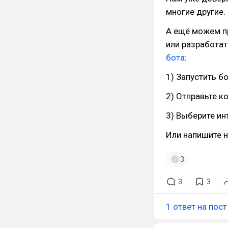
многие другие.
А ещё можем п
или разработат
бота
:
1) Запустить б
2) Отправьте ко
3) Выберите и
Или напишите н
3
3
3
1 ответ на пост