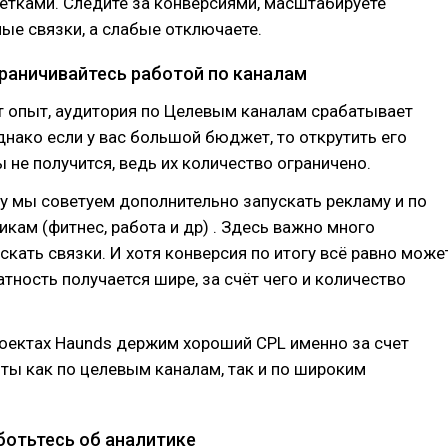
етками. Следите за конверсиями, масштабируете
ые связки, а слабые отключаете.
граничивайтесь работой по каналам
т опыт, аудитория по Целевым каналам срабатывает
днако если у вас большой бюджет, то открутить его
ы не получится, ведь их количество ограничено.
 мы советуем дополнительно запускать рекламу и по
кам (фитнес, работа и др) . Здесь важно много
искать связки. И хотя конверсия по итогу всё равно може
атность получается шире, за счёт чего и количество
оектах Haunds держим хороший CPL именно за счет
ты как по целевым каналам, так и по широким
ботьтесь об аналитике