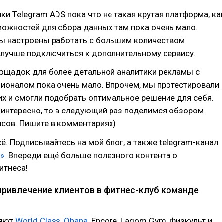
ики Telegram ADS пока что не такая крутая платформа, ка
можностей для сбора данных там пока очень мало.
вы настроены работать с большим количеством
 лучше подключиться к дополнительному сервису.
лощадок для более детальной аналитики рекламы с
ионалом пока очень мало. Впрочем, мы протестировали
их и смогли подобрать оптимальное решение для себя.
 интересно, то в следующий раз поделимся обзором
сов. Пишите в комментариях)
сё. Подписывайтесь на мой блог, а также telegram-канал
е»
. Впереди ещё больше полезного контента о
итнеса!
привлечение клиентов в фитнес-клуб команде
ряют
World Class
,
Ohana
, Encore, Lagom Gym, Физкульт и