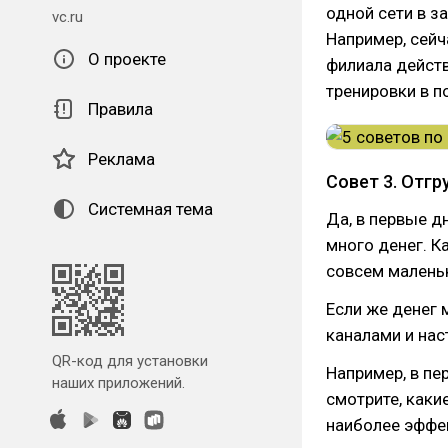
одной сети в з
vc.ru
Например, сейч
О проекте
филиала действ
тренировки в по
Правила
Реклама
Совет 3. Отг
Системная тема
Да, в первые д
много денег. К
совсем малень
Если же денег
каналами и нас
QR-код для установки
Например, в пе
наших приложений.
смотрите, каки
наиболее эффе