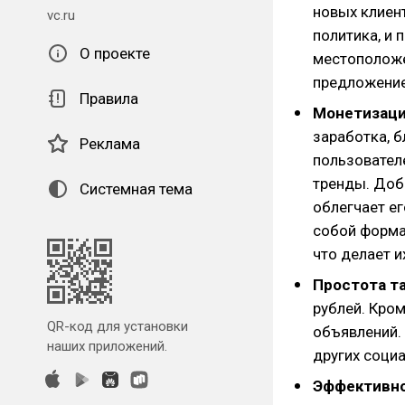
новых клиен
vc.ru
политика, и 
О проекте
местоположен
предложени
Правила
Монетизаци
заработка, б
Реклама
пользователе
тренды. Доб
Системная тема
облегчает е
собой форма
что делает и
Простота т
рублей. Кром
QR-код для установки
объявлений. 
наших приложений.
других соци
Эффективно