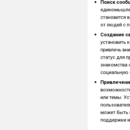
Поиск сооб
единомышлен
становится 
от людей с 
Создание с
установить к
привлечь вн
статус для 
знакомства 
социальную 
Привлечени
возможность
или темы. Ус
пользователи
может быть 
поддержки и