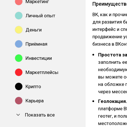
Маркетинг
Преимуществ
ВК, как и проч
Личный опыт
для развития б
интерфейс и с
Деньги
продвижение ус
Приёмная
бизнеса в ВКон
Простота з
Инвестиции
заполнить е
необходимую
Маркетплейсы
вы можете о
на обложке 
Крипто
через мессе
Карьера
Геолокация
платформе В
Показать все
геотег, и по
местоположе