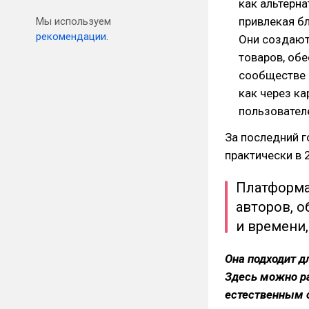
как альтерна
привлекая б
Мы используем
рекомендации.
Они создают
товаров, об
сообществе 
как через ка
пользовател
За последний г
практически в 2
Платформа
авторов, о
и времени,
Она подходит д
Здесь можно р
естественным 