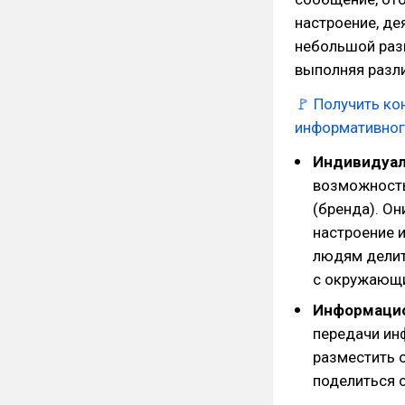
настроение, де
небольшой разм
выполняя разл
🚩
Получить ко
информативног
Индивидуал
возможность
(бренда). Он
настроение 
людям делит
с окружающ
Информацио
передачи ин
разместить 
поделиться 