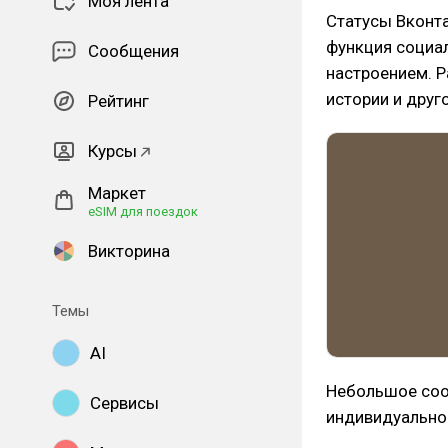
Моя лента
Статусы Вконта
функция социал
Сообщения
настроением. 
истории и друг
Рейтинг
Курсы
Маркет
eSIM для поездок
Викторина
Темы
AI
Небольшое соо
Сервисы
индивидуально