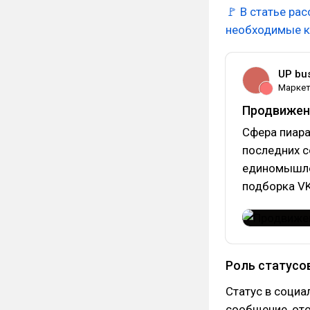
🚩
В статье ра
необходимые к
UP bus
Маркет
Продвижени
Сфера пиара
последних с
единомышлен
подборка VK
Роль статусов
Статус в социа
сообщение, от