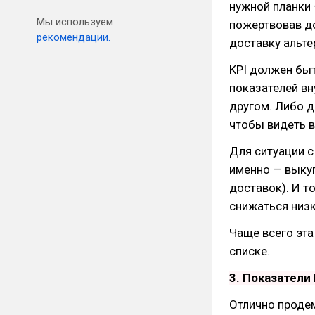
нужной планки 
Мы используем
пожертвовав до
рекомендации.
доставку альте
KPI должен бы
показателей вн
другом. Либо д
чтобы видеть в
Для ситуации с
именно — выку
доставок). И т
снижаться низ
Чаще всего эт
списке.
3. Показатели
Отлично проде