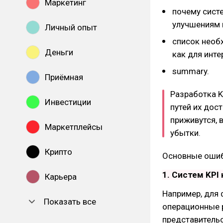
Маркетинг
почему сист
улучшениям 
Личный опыт
cписок необ
Деньги
как для инт
summary.
Приёмная
Разработка K
Инвестиции
путей их дос
приживутся, 
Маркетплейсы
убытки.
Крипто
Основные ошиб
1. Систем KPI
Карьера
Например, для 
Показать все
операционные р
представительс