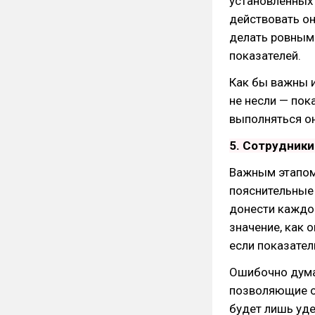
установленных 
действовать он
делать ровным
показателей.
Как бы важны и
не несли — пок
выполняться он
5. Сотрудники
Важным этапом
пояснительные 
донести каждом
значение, как 
если показател
Ошибочно думат
позволяющие о
будет лишь уд