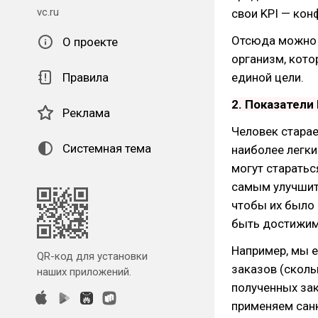
vc.ru
свои KPI — кон
Отсюда можно с
О проекте
организм, кото
Правила
единой цели.
2. Показатели
Реклама
Человек старае
Системная тема
наиболее легки
могут старатьс
самым улучшить
чтобы их было
быть достижи
Например, мы 
QR-код для установки
заказов (сколь
наших приложений.
полученных зак
применяем санк