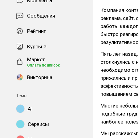
Моя лента
Компания конта
Сообщения
реклама, сайт,
работы каждог
Рейтинг
быстро реагир
результативно
Курсы
Пять лет назад
Маркет
столкнулись с 
Оплата подписок
необходимо отс
Викторина
прижились и пр
эффективность 
повышением св
Темы
Многие неболь
AI
подобные трудн
наиболее полез
Сервисы
Мы расскажем