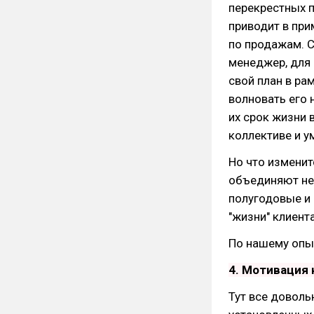
перекрестных п
приводит в при
по продажам. С
менеджер, для 
свой план в ра
волновать его 
их срок жизни 
коллективе и у
Но что изменит
объединяют не 
полугодовые и
"жизни" клиент
По нашему опы
4. Мотивация 
Тут все доволь