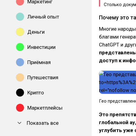
Маркетинг
Столько докум
Личный опыт
Почему это т
Многие народы 
Деньги
благами генера
ChatGPT и дру
Инвестиции
представлены 
доступ к инф
Приёмная
Путешествия
Крипто
Гео представлен
Маркетплейсы
Это препятст
глобальной а
Показать все
углубить уже