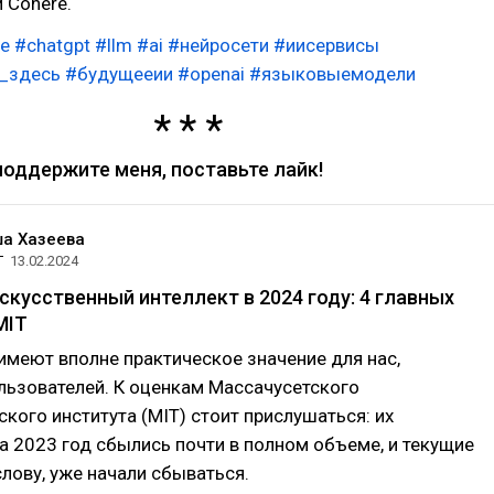
 Cohere.
е
#chatgpt
#llm
#ai
#нейросети
#иисервисы
_здесь
#будущееии
#openai
#языковыемодели
поддержите меня, поставьте лайк!
а Хазеева
T
13.02.2024
скусственный интеллект в 2024 году: 4 главных
MIT
имеют вполне практическое значение для нас,
ьзователей. К оценкам Массачусетского
ского института (MIT) стоит прислушаться: их
а 2023 год сбылись почти в полном объеме, и текущие
слову, уже начали сбываться.