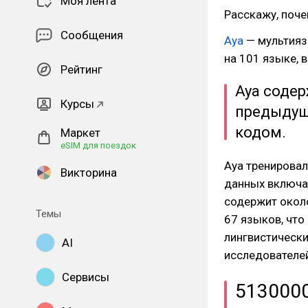
Моя лента
Расскажу, почем
Сообщения
Aya
— мультияз
на 101 языке, 
Рейтинг
Aya содер
Курсы
предыдущ
кодом.
Маркет
eSIM для поездок
Aya тренировал
Викторина
данных включае
содержит около
Темы
67 языков, чт
лингвистическ
AI
исследователей
Сервисы
513000