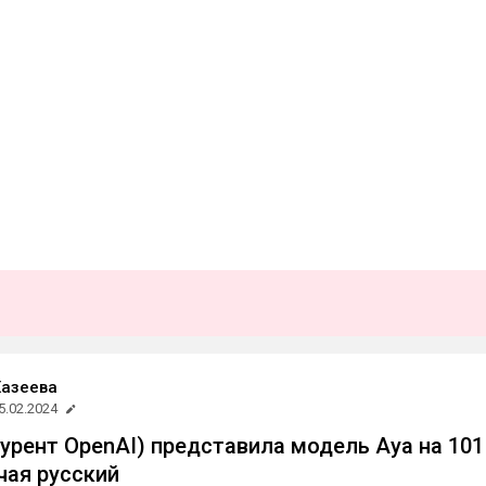
Хазеева
5.02.2024
курент OpenAI) представила модель Aya на 101
чая русский