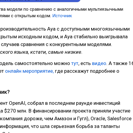
тва модели по сравнению с аналогичными мультиязычными
лями с открытым кодом.
Источник
производительность Aya с доступными многоязычными
крытым исходным кодом, и Aya стабильно выигрывала
 случаев сравнения с конкурентными моделями.
ского языка, кстати, самые низкие.
одель самостоятельно можно
тут
, есть
видео
. А также 1
ет
онлайн мероприятие,
где расскажут подробнее о
чик?
ент OpenAI, собрал в последнем раунде инвестиций
а $270 млн. В финансировании проекта приняли участие
компания дороже, чем Амазон и Гугл), Oracle, Salesforce
 информация, что шла серьезная борьба за таланты