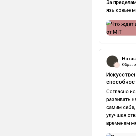
За предела
языковые м
Наташ
Образо
Искусстве
способнос
Согласно ис
развивать н
самим себе,
улучшая отве
временем ме