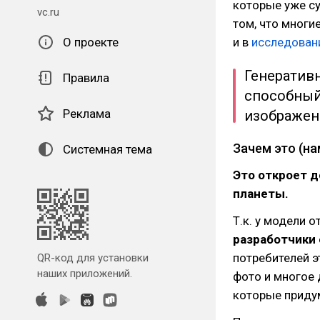
которые уже су
vc.ru
том, что многи
О проекте
и в
исследовани
Генератив
Правила
способный
Реклама
изображени
Зачем это (на
Системная тема
Это откроет д
планеты.
Т.к. у модели 
разработчики 
потребителей э
QR-код для установки
наших приложений.
фото и многое 
которые приду