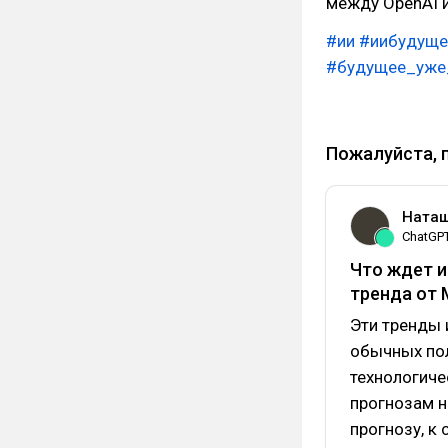
между OpenAI и
#ии
#иибудуще
#будущее_уже
Пожалуйста, 
Наташ
ChatGP
Что ждет и
тренда от 
Эти тренды 
обычных пол
технологиче
прогнозам н
прогнозу, к 