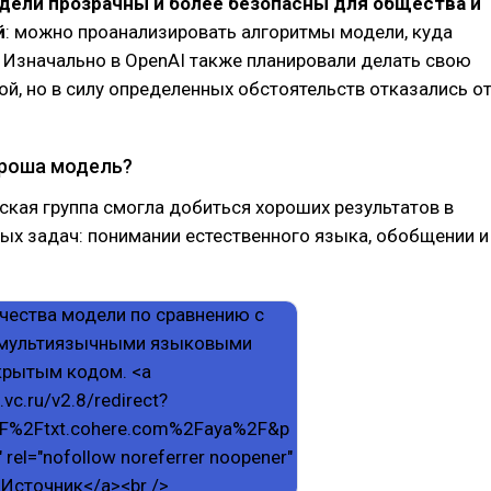
дели прозрачны и более безопасны для общества и
й
: можно проанализировать алгоритмы модели, куда
 Изначально в OpenAI также планировали делать свою
й, но в силу определенных обстоятельств отказались о
роша модель?
кая группа смогла добиться хороших результатов в
ых задач: понимании естественного языка, обобщении и