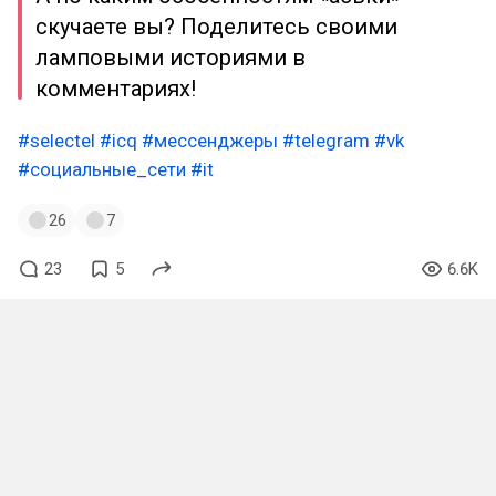
скучаете вы? Поделитесь своими
ламповыми историями в
комментариях!
#selectel
#icq
#мессенджеры
#telegram
#vk
#социальные_сети
#it
26
7
23
5
6.6K