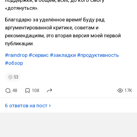
поддержки; в общем, всех, до кого смогу
«дотянуться».
Благодарю за уделённое время! Буду рад
аргументированной критике, советам и
рекомендациям, это вторая версия моей первой
публикации.
#raindrop
#сервис
#закладки
#продуктивность
#обзор
53
48
108
17K
6 ответов на пост