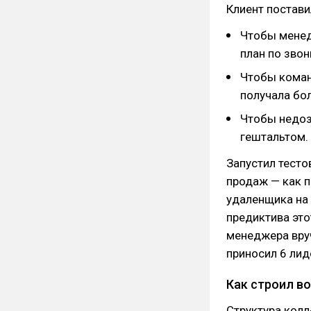
Клиент постави
Чтобы менед
план по зво
Чтобы коман
получала бо
Чтобы недоз
гештальтом.
Запустил тесто
продаж — как п
удаленщика на 
предиктива это
менеджера вруч
приносил 6 лид
Как строил в
Структура колл