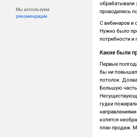
обрабатывали з
Мы используем
проводились п
рекомендации.
С вебинаров и 
Нужно было про
потребности и
Какие были 
Первые полгода
бы ни повышал 
потолок. Дозва
Большую часть 
Несуществующи
гудки пожирали
направлениями
копятся необра
план продаж. 