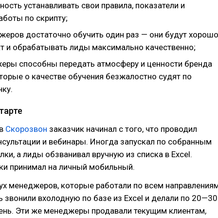
ость устанавливать свои правила, показатели и
аботы по скрипту;
жеров достаточно обучить один раз — они будут хорош
кт и обрабатывать лиды максимально качественно;
еры способны передать атмосферу и ценности бренда
оторые о качестве обучения безжалостно судят по
нку.
тарте
 в
Скорозвон
заказчик начинал с того, что проводил
сультации и вебинары. Иногда запускал по собранным
ки, а лиды обзванивал вручную из списка в Excel.
ки принимал на личный мобильный.
ух менеджеров, которые работали по всем направлениям
ь звонили вхолодную по базе из Excel и делали по 20—30
ень. Эти же менеджеры продавали текущим клиентам,