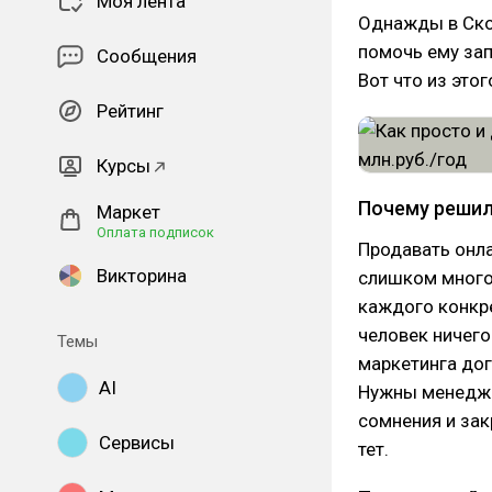
Моя лента
Однажды в Ско
помочь ему зап
Сообщения
Вот что из этог
Рейтинг
Курсы
Почему решил
Маркет
Оплата подписок
Продавать онл
Викторина
слишком много 
каждого конкре
человек ничего
Темы
маркетинга дог
AI
Нужны менедже
сомнения и зак
Сервисы
тет.