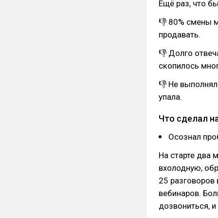
Ещё раз, что бы
👎 80% смены 
продавать.
👎 Долго отвеч
скопилось мног
👎 Не выполнял
упала.
Что сделал на
Осознал про
На старте два 
вхолодную, об
25 разговоров 
вебинаров. Бол
дозвониться, и