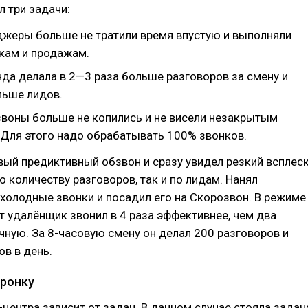
л три задачи:
жеры больше не тратили время впустую и выполняли
нкам и продажам.
да делала в 2—3 раза больше разговоров за смену и
льше лидов.
воны больше не копились и не висели незакрытым
 Для этого надо обрабатывать 100% звонков.
вый предиктивный обзвон и сразу увидел резкий всплес
о количеству разговоров, так и по лидам. Нанял
холодные звонки и посадил его на Скорозвон. В режиме
т удалёнщик звонил в 4 раза эффективнее, чем два
ную. За 8-часовую смену он делал 200 разговоров и
ов в день.
оронку
-центра зависит от задач. В данном случае стояла задач