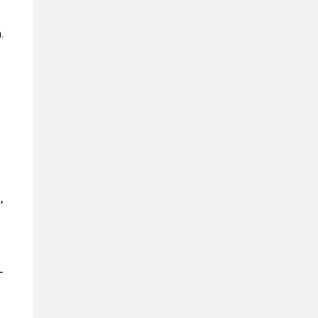
.
,
-