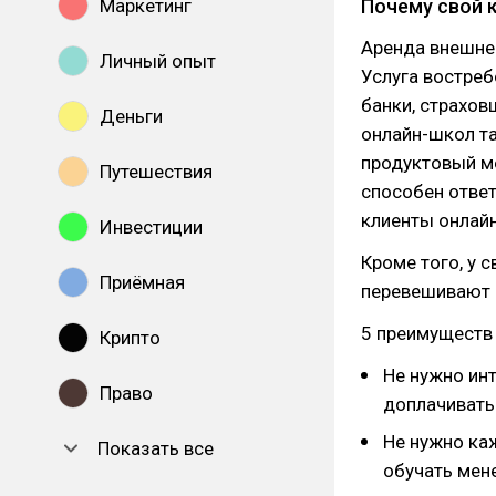
Маркетинг
Почему свой к
Аренда внешнег
Личный опыт
Услуга востре
банки, страхов
Деньги
онлайн-школ та
продуктовый м
Путешествия
способен ответ
клиенты онлай
Инвестиции
Кроме того, у 
Приёмная
перевешивают 
5 преимуществ
Крипто
Не нужно инт
Право
доплачивать
Не нужно ка
Показать все
обучать мен