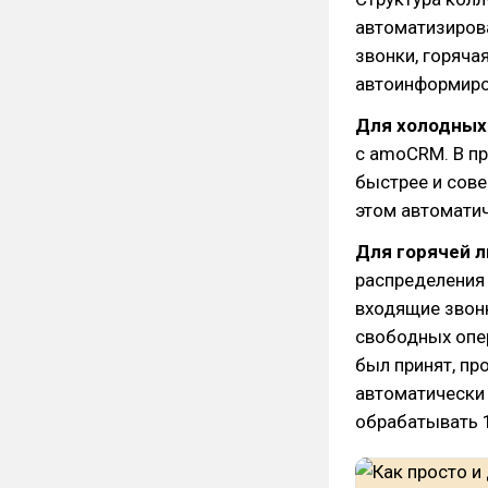
автоматизиров
звонки, горяча
автоинформиро
Для холодных
с amoCRM. В пр
быстрее и сове
этом автомати
Для горячей 
распределения 
входящие звонк
свободных опер
был принят, пр
автоматически 
обрабатывать 