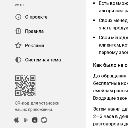
Есть возможн
vc.ru
алгоритмы р
О проекте
Своих менед
знать проду
Правила
Свои менедж
клиентам, к
Реклама
первому зво
Системная тема
Как было на с
До обращения
бесплатные кон
емейлам рассыл
Входящие звон
QR-код для установки
Затем нанял дв
наших приложений.
2—3 часа в ден
разговоров в д