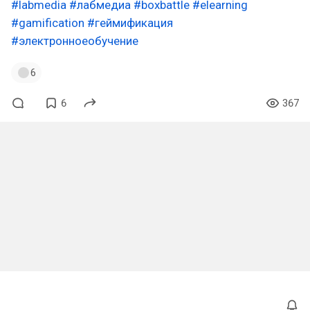
#labmedia
#лабмедиа
#boxbattle
#elearning
#gamification
#геймификация
#электронноеобучение
6
6
367