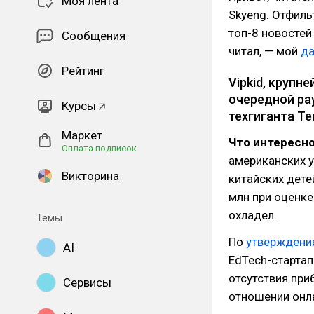
Моя лента
Skyeng. Отфиль
топ-8 новостей 
Сообщения
читал, — мой
д
Рейтинг
Vipkid, крупн
очередной рау
Курсы
техгиганта Te
Маркет
Что интересно
Оплата подписок
американских 
Викторина
китайских дете
млн при оценке
охладел.
Темы
По
утверждени
AI
EdTech-стартап
отсутствия при
Сервисы
отношении онл