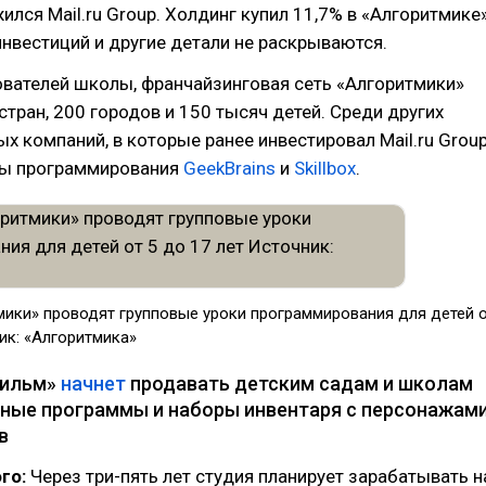
ился Mail.ru Group. Холдинг купил 11,7% в «Алгоритмике»
нвестиций и другие детали не раскрываются.
ователей школы, франчайзинговая сеть «Алгоритмики»
стран, 200 городов и 150 тысяч детей. Среди других
х компаний, в которые ранее инвестировал Mail.ru Group
лы программирования
GeekBrains
и
Skillbox
.
мики» проводят групповые уроки программирования для детей о
ик: «Алгоритмика»
фильм»
начнет
продавать детским садам и школам
ные программы и наборы инвентаря с персонажам
в
го:
Через три-пять лет студия планирует зарабатывать н