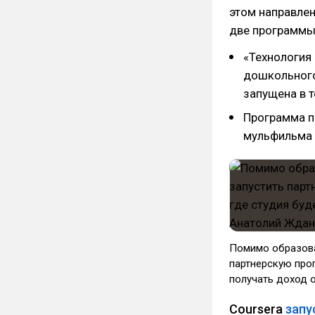
этом направлен
две программы
«Технология
дошкольного
запущена в 
Программа п
мульфильма 
Помимо образова
партнерскую прог
получать доход 
Coursera
запу