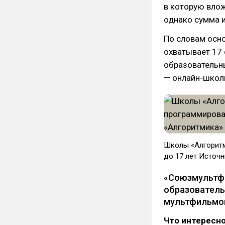
в которую влож
однако сумма и
По словам осн
охватывает 17 
образовательны
— онлайн-шко
​Школы «Алгорит
до 17 лет Источн
«Союзмульт
образователь
мультфильмо
Что интересно