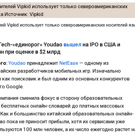
лей Vipkid использует только североамериканских носителей яз
Tech-«единорог» Youdao
вышел
на IPO в США и
н при оценке в $2 млрд
го:
Youdao
принадлежит
NetEase
— одному из
тайских разработчиков мобильных игр. Изначально
 как поисковик и был одним из основных конкурентов
го Google.
омпания сменила фокус в сторону образовательных
т бесплатных онлайн-словарей до платных массовых
 Как и большинство китайский образовательных онлайн-
ao пока не приносит прибыли, хотя их сервисами уже
ьзуются 100 млн человек, а их число ежегодно растет н