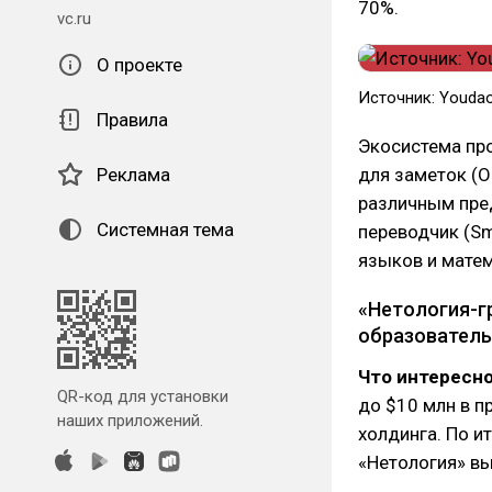
70%.
vc.ru
О проекте
Источник: Youda
Правила
Экосистема про
Реклама
для заметок (O
различным пред
Системная тема
переводчик (Sm
языков и матема
«Нетология-г
образователь
Что интересно
QR-код для установки
до $10 млн в п
наших приложений.
холдинга. По и
«Нетология» вы