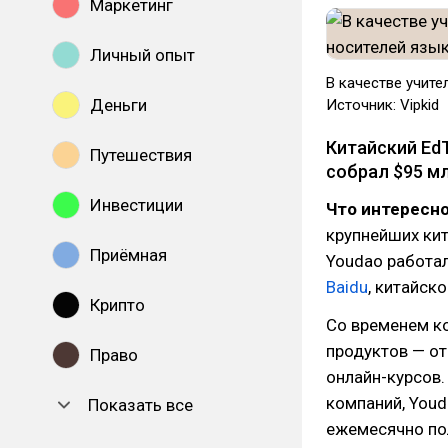
Маркетинг
Личный опыт
В качестве учите
Деньги
Источник: Vipkid
Китайский Ed
Путешествия
собрал $95 мл
Инвестиции
Что интересно
крупнейших ки
Приёмная
Youdao работал
Baidu
, китайско
Крипто
Со временем к
продуктов — о
Право
онлайн-курсов.
компаний, Youd
Показать все
ежемесячно пол