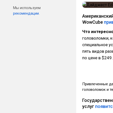
Мы используем
рекомендации.
Американский
WowCube
при
Что интересн
головоломки, 
специальное ус
пять видов раз
по цене в $249.
Привлеченные де
головоломок и т
Государствен
услуг
появитс