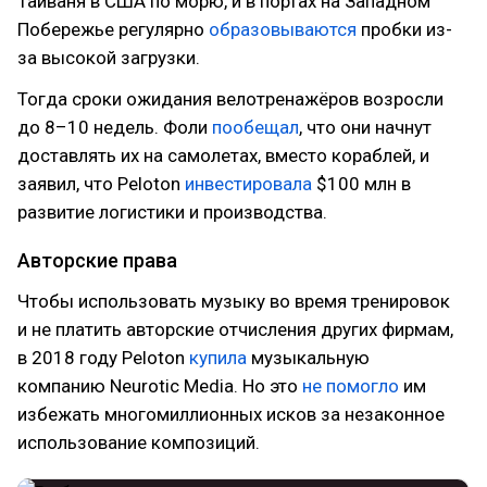
Тайваня в США по морю, и в портах на Западном
Побережье регулярно
образовываются
пробки из-
за высокой загрузки.
Тогда сроки ожидания велотренажёров возросли
до 8–10 недель. Фоли
пообещал
, что они начнут
доставлять их на самолетах, вместо кораблей, и
заявил, что Peloton
инвестировала
$100 млн в
развитие логистики и производства.
Авторские права
Чтобы использовать музыку во время тренировок
и не платить авторские отчисления других фирмам,
в 2018 году Peloton
купила
музыкальную
компанию Neurotic Media. Но это
не помогло
им
избежать многомиллионных исков за незаконное
использование композиций.