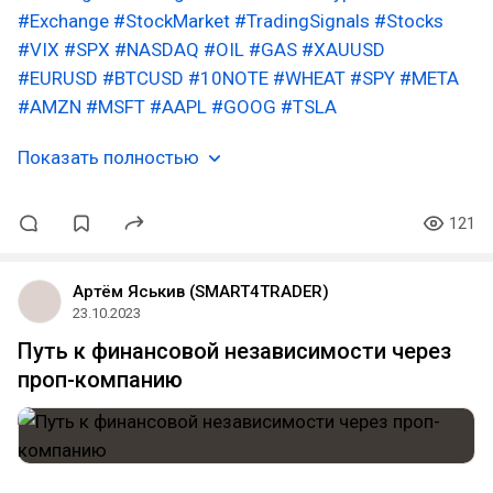
#Exchange
#StockMarket
#TradingSignals
#Stocks
#VIX
#SPX
#NASDAQ
#OIL
#GAS
#XAUUSD
#EURUSD
#BTCUSD
#10NOTE
#WHEAT
#SPY
#META
#AMZN
#MSFT
#AAPL
#GOOG
#TSLA
Показать полностью
121
Артём Яськив (SMART4TRADER)
23.10.2023
Путь к финансовой независимости через
проп-компанию