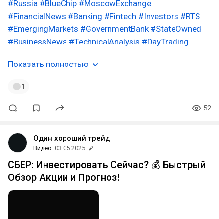
#Russia
#BlueChip
#MoscowExchange
#FinancialNews
#Banking
#Fintech
#Investors
#RTS
#EmergingMarkets
#GovernmentBank
#StateOwned
#BusinessNews
#TechnicalAnalysis
#DayTrading
Показать полностью
1
52
Один хороший трейд
Видео
03.05.2025
СБЕР: Инвестировать Сейчас? 💰 Быстрый
Обзор Акции и Прогноз!