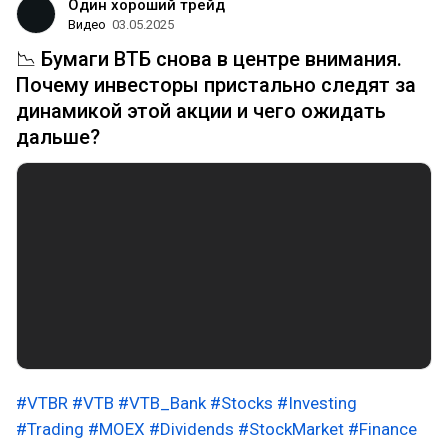
Один хороший трейд
Видео
03.05.2025
📉 Бумаги ВТБ снова в центре внимания.
Почему инвесторы пристально следят за
динамикой этой акции и чего ожидать
дальше?
#VTBR
#VTB
#VTB_Bank
#Stocks
#Investing
#Trading
#MOEX
#Dividends
#StockMarket
#Finance