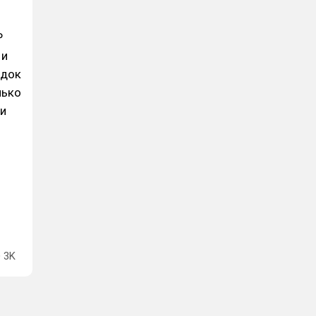
P
 и
адок
лько
и
3K