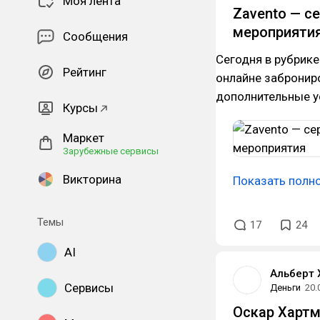
Моя лента
Zavento — с
мероприяти
Сообщения
Сегодня в рубрике
Рейтинг
онлайне забронир
дополнительные у
Курсы
Маркет
Зарубежные сервисы
Викторина
Показать полн
Темы
17
24
AI
Альберт 
Сервисы
Деньги
20.
Оскар Хартма