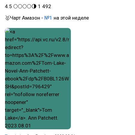
4.5 🌕🌕🌕🌕🌗 1 492
🥇Чарт Амазон -
№1
на этой неделе