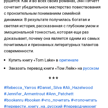
рушится. Как и во всех своих романах, Энн Пэтчетт
сочетает убедительное мастерство повествования
с пронзительным пониманием семейной
динамики. В результате получилась богатая и
светлая история, рассказанная с глубоким умом и
эмоциональной тонкостью, которая еще раз
доказывает, почему она является одним из самых
почитаемых и признанных литературных талантов
современности.
Купить книгу «Tom Lake» в
оригинале
Заказать перевод книги «Том Лейк» на
русском
#Rebecca_Yarros
#Daniel_Silva
#Ali_Hazelwood
#Jennifer_Armentrout
#Ann_Patchett
#bookenru
#booken
#что_почитать
#чтопочитать
#перевести_книгу_на_русский
#переводчиккниг