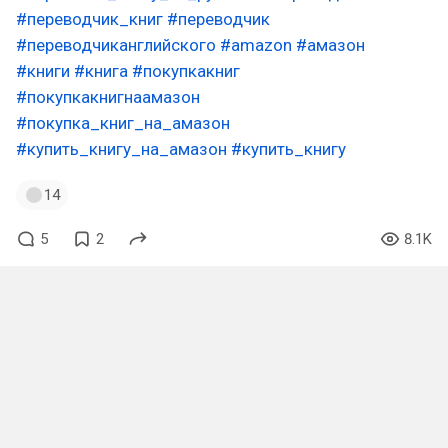
#переводчик_книг
#переводчик
#переводчиканглийского
#amazon
#амазон
#книги
#книга
#покупкакниг
#покупкакнигнаамазон
#покупка_книг_на_амазон
#купить_книгу_на_амазон
#купить_книгу
14
5
2
8.1K