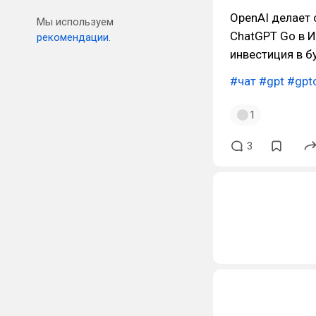
OpenAI делает 
Мы используем
ChatGPT Go в И
рекомендации.
инвестиция в б
#чат
#gpt
#gpt
1
3