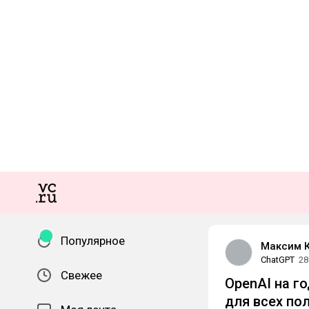
Популярное
Максим 
ChatGPT
28
Свежее
OpenAI на г
для всех по