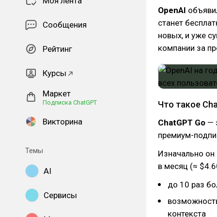
Моя лента
OpenAI
объявил
станет бесплат
Сообщения
новых, и уже с
компании за п
Рейтинг
Курсы
Маркет
Подписка ChatGPT
Что такое Ch
Викторина
ChatGPT Go
— 
премиум-подпис
Темы
Изначально он 
в месяц (≈ $4.
AI
до 10 раз бо
Сервисы
возможность
контекста