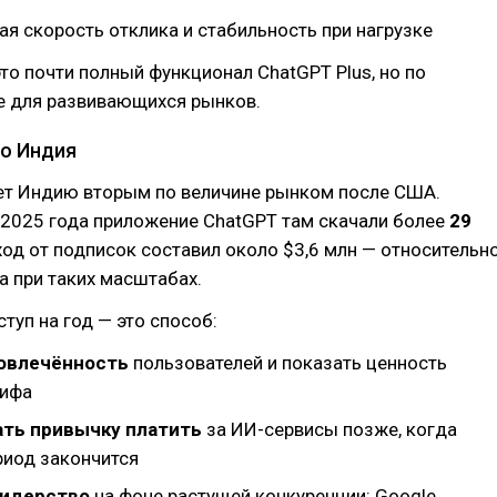
я скорость отклика и стабильность при нагрузке
то почти полный функционал ChatGPT Plus, но по
е для развивающихся рынков.
о Индия
ет Индию вторым по величине рынком после США.
 2025 года приложение ChatGPT там скачали более
29
оход от подписок составил около $3,6 млн — относительн
 при таких масштабах.
туп на год — это способ:
овлечённость
пользователей и показать ценность
рифа
ть привычку платить
за ИИ-сервисы позже, когда
риод закончится
лидерство
на фоне растущей конкуренции: Google,