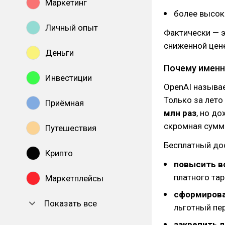
Маркетинг
более высока
Личный опыт
Фактически — э
сниженной цен
Деньги
Почему именн
Инвестиции
OpenAI называ
Только за лето
Приёмная
млн раз
, но д
скромная сумма
Путешествия
Бесплатный дос
Крипто
повысить в
платного та
Маркетплейсы
сформирова
Показать все
льготный пе
закрепить 