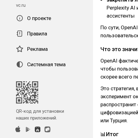
vc.ru
Perplexity A
ассистенты
О проекте
По сути, OpenA
Правила
пользовательс
Реклама
Что это значи
OpenAI фактиче
Системная тема
чтобы пользова
скорее всего п
Это стратегия,
эксперимент ок
распространит 
QR-код для установки
цифровизацией
наших приложений.
или Турция.
📊Итог