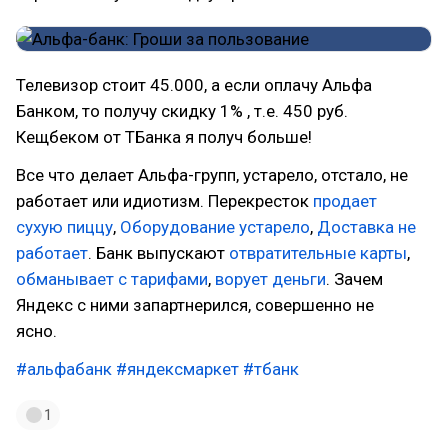
Телевизор стоит 45.000, а если оплачу Альфа
Банком, то получу скидку 1% , т.е. 450 руб.
Кещбеком от ТБанка я получ больше!
Все что делает Альфа-групп, устарело, отстало, не
работает или идиотизм. Перекресток
продает
сухую пиццу
,
Оборудование устарело
,
Доставка не
работает
. Банк выпускают
отвратительные карты
,
обманывает с тарифами
,
ворует деньги
. Зачем
Яндекс с ними запартнерился, совершенно не
ясно.
#альфабанк
#яндексмаркет
#тбанк
1