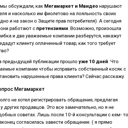
 мы обсуждали, как
Мегамаркет и Мвидео
нарушают
еля и насколько им фиолетово на лояльность своих
одно и на закон о Защите прав потребителя). А сегодня
 они работают с
претензиями
. Возможно, произошла
ибка и две
уважаемые
компании разберутся, накажут
едадут клиенту оплаченный товар, как того требует
тво?
та предыдущей публикации прошло
уже 10 дней
. Что
жаемые
компании чтобы исправить собственный косяк с
тановить нарушенные права клиента? Сейчас расскажу.
вопрос Мегамаркет
олго не хотел регистрировать обращение, предлагая
у других продавцов. Это все замечательно, но я не
обных советах. Лишь после 10-й консультации с кем- т
аконец согласилась завести обращение. ( я прямо