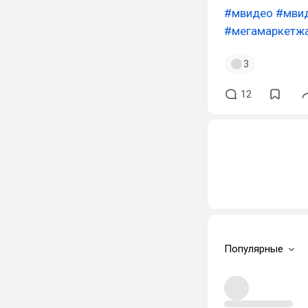
#мвидео
#мви
#мегамаркетж
3
12
Популярные