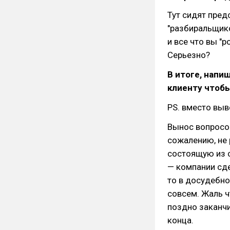
Тут сидят пред
"разбиральщико
и все что вы "р
Серьезно?
В итоге, напи
клиенту чтоб
PS. вместо выв
Вынос вопросов
сожалению, не 
состоящую из с
— компании сде
то в досудебно
совсем. Жаль 
поздно заканчи
конца.