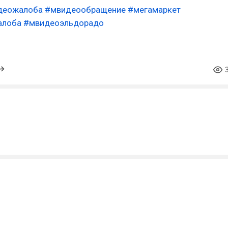
деожалоба
#мвидеообращение
#мегамаркет
алоба
#мвидеоэльдорадо