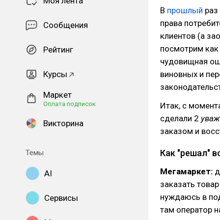
Моя лента
В
прошлый
раз
права потребит
Сообщения
клиентов (а за
посмотрим как
Рейтинг
чудовищная ош
Курсы
виновных и пер
законодательс
Маркет
Оплата подписок
Итак, с момен
сделали 2
ува
Викторина
заказом и восс
Как "решал" 
Темы
Мегамаркет:
д
AI
заказать товар 
нуждаюсь в под
Сервисы
там оператор н