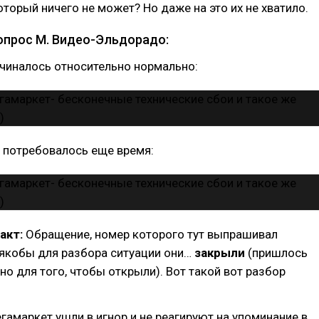
оторый ничего не может? Но даже на это их не хватило.
вопрос М. Видео-Эльдорадо:
ачиналось относительно нормально:
er потребовалось еще время:
акт:
Обращение, номер которого тут выпрашивал
 якобы для разбора ситуации они…
закрыли
(пришлось
но для того, чтобы открыли). Вот такой вот разбор
егамаркет ушли в игнор и не реагируют на упоминание в