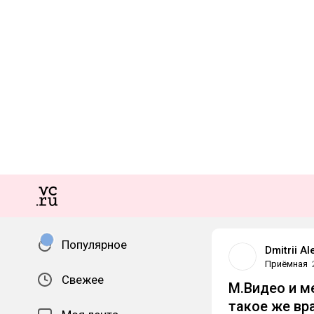
Популярное
Dmitrii A
Приёмная
Свежее
М.Видео и м
такое же вра