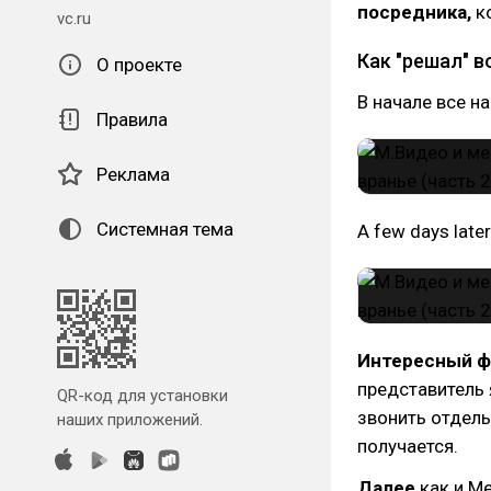
посредника,
к
vc.ru
Как "решал" 
О проекте
В начале все н
Правила
Реклама
Системная тема
A few days lat
Интересный ф
представитель
QR-код для установки
звонить отдель
наших приложений.
получается.
Далее
как и М