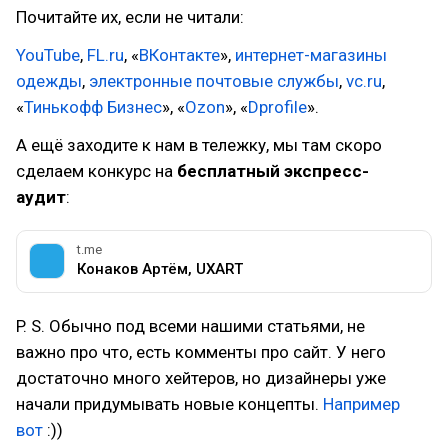
Почитайте их, если не читали:
YouTube
,
FL.ru
, «
ВКонтакте
»,
интернет-магазины
одежды
,
электронные почтовые службы
,
vc.ru
,
«
Тинькофф Бизнес
», «
Ozon
», «
Dprofile
».
А ещё заходите к нам в тележку, мы там скоро
сделаем конкурс на
бесплатный экспресс-
аудит
:
t.me
Конаков Артём, UXART
P. S. Обычно под всеми нашими статьями, не
важно про что, есть комменты про сайт. У него
достаточно много хейтеров, но дизайнеры уже
начали придумывать новые концепты.
Например
вот
:))