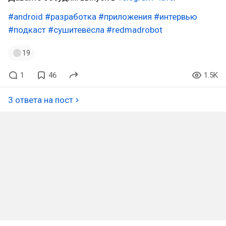
#android
#разработка
#приложения
#интервью
#подкаст
#сушитевёсла
#redmadrobot
19
1
46
1.5K
3 ответа на пост