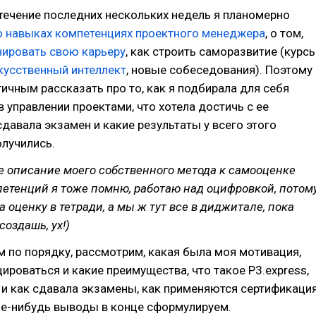
 течение последних нескольких недель я планомерно
о навыках компетенциях проектного менеджера
, о том,
нировать свою карьеру
, как строить саморазвитие (курсы
кусственный интеллект
, новые собеседования). Поэтому
гичным рассказать про то, как я подбирала для себя
 управлении проектами, что хотела достичь с ее
давала экзамен и какие результаты у всего этого
лучились.
е описание моего собственного метода к самооценке
етенций я тоже помню, работаю над оцифровкой, потом
а оценку в тетради, а мы ж тут все в диджитале, пока
создашь, ух!)
 по порядку, рассмотрим, какая была моя мотивация,
ироваться и какие преимущества, что такое P3.express,
 и как сдавала экзамены, как применяются сертификаци
кие-нибудь выводы в конце сформулируем.