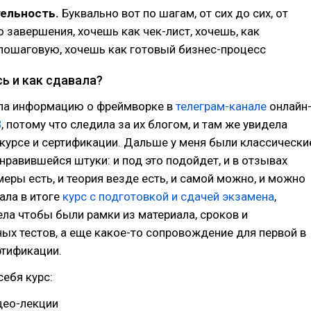
ельность.
Буквально вот по шагам, от сих до сих, от
 завершения, хочешь как чек-лист, хочешь, как
пошаговую, хочешь как готовый бизнес-процесс
ь и как сдавала?
ла информацию о фреймворке в
телеграм-канале
онлайн
B
, потому что следила за их блогом, и там же увидела
курсе и сертификации. Дальше у меня были классически
онравившейся штуки: и под это подойдет, и в отзывах
меры есть, и теория везде есть, и самой можно, и можно
ала в итоге
курс с подготовкой и сдачей экзамена
,
ела чтобы были рамки из материала, сроков и
ых тестов, а еще какое-то сопровождение для первой в
ртификации.
себя курс:
део-лекции