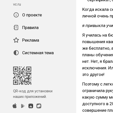
vc.ru
Когда искала с
О проекте
личной очень п
я привыкла учи
Правила
Я училась на б
Реклама
повышения ква
же бесплатно, 
Системная тема
планы обучения
нет. Нет, я бра
исключения. Ил
это другое!
Поэтому с легк
ограничила рук
QR-код для установки
наших приложений.
какую сумму мо
доступного в 2
совершение пла