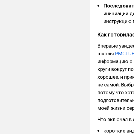
Последоват
инициации до
инструкцию 
Как готовилас
Впервые увиде
школы
PMCLU
информацию о 
круги вокруг п
хорошее, и при
не самой. Выбр
потому что хот
подготовительн
моей жизни се
Что включал в 
короткие ви