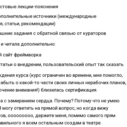
кстовые лекции-пояснения
ополнительные источники (международные
я, статьи, рекомендации)
ашние задания с обратной связью от кураторов
 и читала дополнительно:
 сайт фреймворка
татьи о внедрении, пользовательский опыт так сказать
дения курса (курс ограничен во времени, мне помогло,
 забыть о какой-то части своих личных нерабочих планов,
ючение внимания!) близилась сертификация.
а с замиранием сердца. Почему? Потому что не умею
Я могу ответить на прямой вопрос, но когда вижу
ов, ооооооооо, держите меня, помимо самого прям
вильного я всем остальным создам в театре