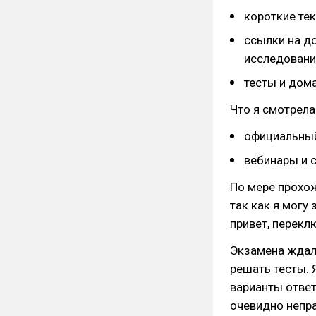
короткие те
ссылки на д
исследовани
тесты и дом
Что я смотрела
официальный
вебинары и с
По мере прохож
так как я могу
привет, перекл
Экзамена ждал
решать тесты. 
варианты ответ
очевидно непра