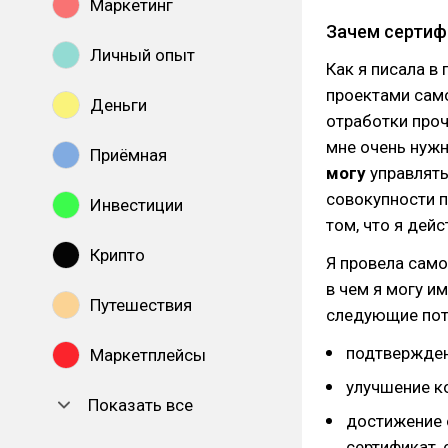
Маркетинг
Зачем сертиф
Личный опыт
Как я писала в
проектами само
Деньги
отработки проч
мне очень нужн
Приёмная
могу
управлять
совокупности пр
Инвестиции
том, что я дей
Крипто
Я провела само
в чем я могу и
Путешествия
следующие пот
подтвержден
Маркетплейсы
улучшение к
Показать все
достижение 
сертификат, 