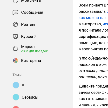
Моя лента
Всем привет! В
рассказывала
Сообщения
как можно пла
менторство,
ис
Рейтинг
я посчитала ло
Курсы
сертификацию в
помощью, как с
Маркет
мероприятия по
eSIM для поездок
(Про обещанно
Викторина
навыков и комп
что сама делал
Темы
опишешь, пока 
AI
Давайте пойдем
зачем сертифиц
Сервисы
как готовилась
и знания, и ка