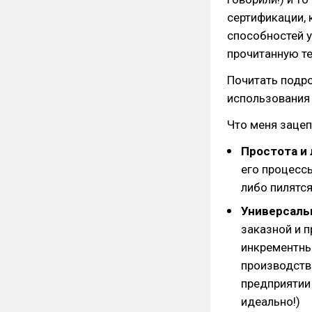
сертификации, 
способностей у
прочитанную т
Почитать подро
использования
Что меня зацеп
Простота и 
его процессы
либо пилятс
Универсаль
заказной и п
инкрементным
производств
предприятии
идеально!)