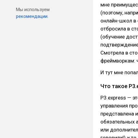
мне преимущест
Мы используем
(поэтому, напри
рекомендации.
онлайн-школ в 
отбросила в ст
(обучение дост
подтверждение
Смотрела в ст
фреймворкам: ч
И тут мне попа
Что такое P3.
P3.express — э
управления про
представлена 
обязательных а
или дополнител
говорили!) и т