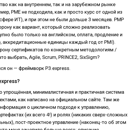
во как на внутреннем, так и на зарубежном рынке
мер, PME не подходила, как и просто курс от одной из
сфере ИТ), и при этом не были дольше 3 месяцев. РМР
орону как вариант, который сложно реализовать
упно было только на английском, оплата, продление и
, аккредитационные единицы каждый год от PMI).
орону сертификатов по конкретным методологиям /
то выбрать, Agile, Scrum, PRINCE2, SixSigm?
лся он — фреймворк P3.express.
express?
то упрощённая, минималистичная и практичная система
ектами, как написано на официальном сайте. Там же
информация о цикличном подходе к управлению,
ртефактах (их всего 4!) и ролях (никаких сверх-сложных
ьных), пост-проектное управление (наконец-то об этом
о что меня зацепило больше всего: описание