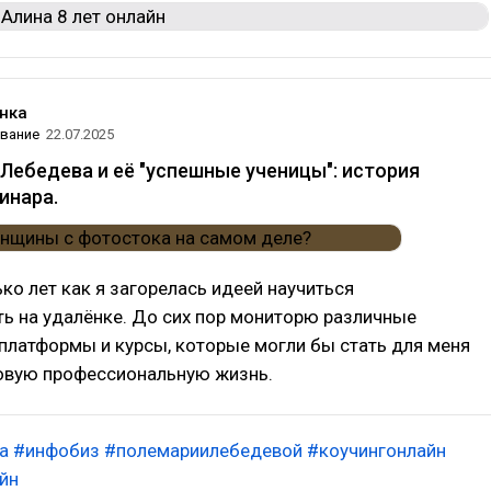
нка
вание
22.07.2025
Лебедева и её "успешные ученицы": история
инара.
ко лет как я загорелась идеей научиться
ь на удалёнке. До сих пор мониторю различные
латформы и курсы, которые могли бы стать для меня
овую профессиональную жизнь.
а
#инфобиз
#полемариилебедевой
#коучингонлайн
йн