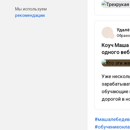
Мы используем
рекомендации.
Удалё
Образо
Коуч Маша 
одного веб
Уже несколь
зарабатыват
обучающие п
дорогой в н
#машалебедев
#обучениеонла