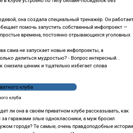
 в клубе устроено по типу онлайн-посиделок без
девой, она создала специальный тренажёр. Он работае
 обещает помочь запустить собственный инфопроект —
епростые времена, постоянно отрывающихся уголовных
а сама не запускает новые инфопроекты, а
олько делиться мудростью? - Вопрос интересный...
ак снизила ценник и тщательно избегает слова
ного клуба
удет ли она в своём приватном клубе рассказывать, как
 за гаражами злые одноклассники, а муж бросил
ужом городе? Те самые, очень правдоподобные истории