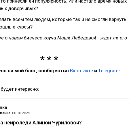
то принесли ей популярность. Или настало время новых
мых доверчивых?
делать всем тем людям, которые так и не смогли вернуть
рошлые курсы?
те о новом бизнесе коуча Маши Лебедевой - ждёт ли его
сь на мой блог, сообщество
Вконтакте
и
Telegram-
будет интересно:
нка
вание
08.10.2025
за нейроледи Алиной Чуриловой?