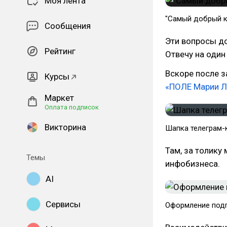
Моя лента
"Самый добрый к
Сообщения
Эти вопросы до
Рейтинг
Отвечу на один 
Вскоре после 
Курсы
«ПОЛЕ Марии Л
Маркет
Оплата подписок
Викторина
Шапка телеграм-
Там, за толику
Темы
инфобизнеса.
AI
Сервисы
Оформление под