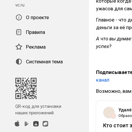
которые когда-
vc.ru
ужасов для са
О проекте
Главное - что 
деньги за её п
Правила
А что вы думае
успех?
Реклама
Системная тема
Подписываете
канал
Возможно, вам 
QR-код для установки
Удалё
наших приложений.
Образо
Кто стоит 