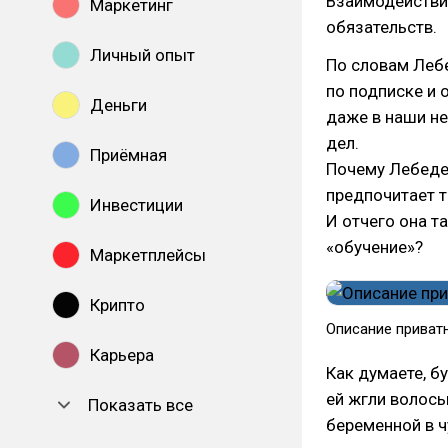
Взаимодействие
Маркетинг
обязательств.
Личный опыт
По словам Лебе
по подписке и
Деньги
даже в наши н
дел.
Приёмная
Почему Лебедев
предпочитает т
Инвестиции
И отчего она т
«обучение»?
Маркетплейсы
Крипто
Описание приват
Карьера
Как думаете, б
ей жгли волосы
Показать все
беременной в ч