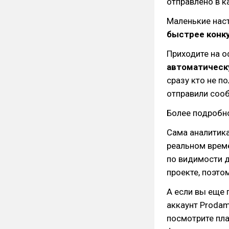
отправлено в к
Маленькие нас
быстрее конк
Приходите на 
автоматическу
сразу кто не п
отправили сооб
Более подробн
Сама аналитик
реальном време
по видимости д
проекте, поэто
А если вы еще 
аккаунт Proda
посмотрите пл