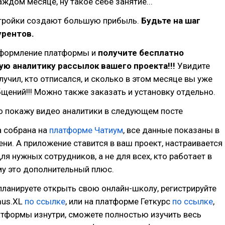
аждом месяце, ну такое себе занятие...
тройки создают большую прибыль.
Будьте на шаг
урентов.
оформление платформы и
получите бесплатно
ю аналитику рассылок вашего проекта!!!
Увидите
олучил, кто отписался, и сколько в этом месяце вы уже
щений!!! Можно также заказать и установку отдельно.
о покажу видео аналитики в следующем посте
а собрана на
платформе Чатиум
, все данные показаны в
ни. А приложение ставится в ваш проект, настраивается
ля нужных сотрудников, а не для всех, кто работает в
му это дополнительный плюс.
планируете открыть свою онлайн-школу, регистрируйте
mus.XL
по ссылке
, или на платформе Геткурс
по ссылке
,
атформы изнутри, сможете полностью изучить весь