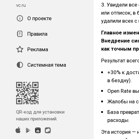
3. Увидели все
vc.ru
или отписок, в
О проекте
удалили всех с
Главное измен
Правила
Внедрение си
как точным п
Реклама
Результат всег
Системная тема
+30% к дост
в бездну).
Open Rate вы
Жалобы на с
База преврат
QR-код для установки
наших приложений.
расходы.
Эта история — 