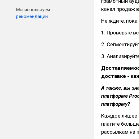
грамотный ауд
канал продаж в
Мы используем
рекомендации.
Не ждите, пока
1. Проверьте в
2. Сегментируй
3. Анализируйт
Доставляемост
доставке - ка
А также, вы зн
платформе Prod
платформу?
Каждое лишее п
платите больше
рассылкам на п