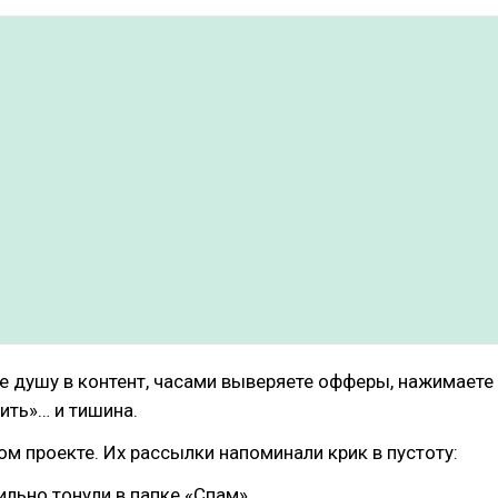
 душу в контент, часами выверяете офферы, нажимаете
ить»… и тишина.
ом проекте. Их рассылки напоминали крик в пустоту:
льно тонули в папке «Спам».