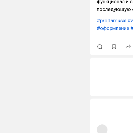
функционал и с
последующую с
#prodamusxl
#
#оформление