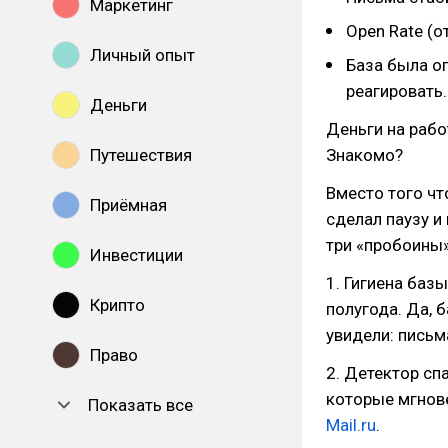
Маркетинг
Open Rate (о
Личный опыт
База была о
реагировать.
Деньги
Деньги на рабо
Путешествия
Знакомо?
Вместо того чт
Приёмная
сделал паузу и
три «пробоины»
Инвестиции
1. Гигиена баз
Крипто
полугода. Да, 
увидели: письм
Право
2. Детектор сп
которые мгнове
Показать все
Mail.ru
.