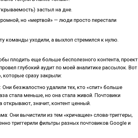
ткрываемость) застыл на дне.
громной, но «мертвой» — люди просто перестали
ту команды уходили, а выхлоп стремился к нулю.
обы плодить еще больше бесполезного контента, проект
 провел глубокий аудит по моей аналитике рассылок. Вот
, которые сразу закрыли:
ы: Они безжалостно удалили тех, кто «спит» больше
база стала меньше, но она стала живой. Почтовики
а открывают, значит, контент ценный.
ама: Они вычистили из тем «кричащие» слова-триггеры,
нно триггерили фильтры разных почтовиков Google и