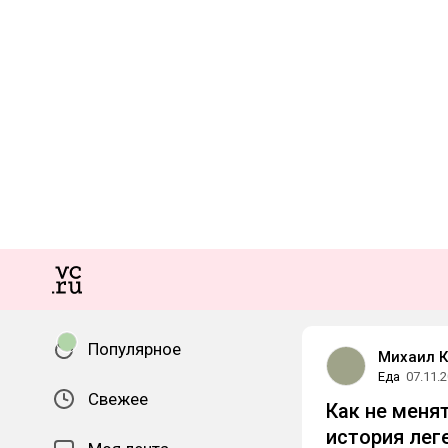
Популярное
Михаил К
Еда
07.11.
Свежее
Как не меня
история лег