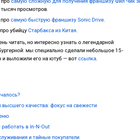
 про
самую сложную для получения франшизу Фил Чик э
1 тысяч просмотров.
 про
самую быструю франшизу Sonic Drive
.
 про убийцу
Старбакса из Китая
.
ень читать, но интересно узнать о легендарной
бургерной: мы специально сделали небольшое 15-
 и выложили его на ютуб — вот
ссылка
.
ачалось?
 высшего качества: фокус на свежести
меню
 работать в In-N-Out
служивания и тайные покупатели