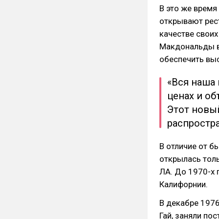
В это же время
открывают рес
качестве своих
Макдональды в
обеспечить вы
«Вся наша 
ценах и об
Этот новы
распростра
В отличие от б
открылась толь
ЛА. До 1970-х
Калифорнии.
В декабре 1976
Гай, заняли по