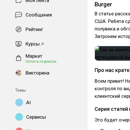
Моя лента
Burger
В статье расск
Сообщения
США. Ребята сд
полувека и обг
Рейтинг
Затронем истор
Курсы
Маркет
Оплата подписок
Про нас крат
Викторина
Всем привет! Н
контроля по в
Темы
клиентский сер
AI
Серия статей
Сервисы
Это будет очер