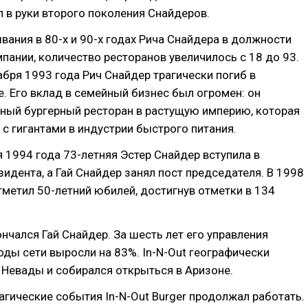
 в руки второго поколения Снайдеров.
вания в 80-х и 90-х годах Рича Снайдера в должности
пании, количество ресторанов увеличилось с 18 до 93.
бря 1993 года Рич Снайдер трагически погиб в
. Его вклад в семейный бизнес был огромен: он
тный бургерный ресторан в растущую империю, которая
у с гигантами в индустрии быстрого питания.
я 1994 года 73-летняя Эстер Снайдер вступила в
идента, а Гай Снайдер занял пост председателя. В 1998
отметил 50-летний юбилей, достигнув отметки в 134
ончался Гай Снайдер. За шесть лет его управления
ды сети выросли на 83%. In-N-Out географически
Невады и собирался открыться в Аризоне.
агические события In-N-Out Burger продолжал работать.