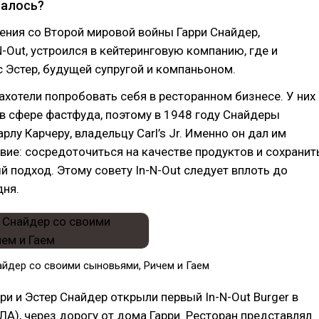
чалось?
ния со Второй мировой войны Гарри Снайдер,
N-Out, устроился в кейтеринговую компанию, где и
 Эстер, будущей супругой и компаньоном.
отели попробовать себя в ресторанном бизнесе. У них
в сфере фастфуда, поэтому в 1948 году Снайдеры
рлу Карчеру, владельцу Carl’s Jr. Именно он дал им
вие: сосредоточиться на качестве продуктов и сохранит
 подход. Этому совету In-N-Out следует вплоть до
дня.
айдер со своими сыновьями, Ричем и Гаем
рри и Эстер Снайдер открыли первый In-N-Out Burger в
ЛА), через дорогу от дома Гарри. Ресторан представлял