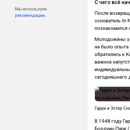
С чего всё на
Мы используем
После возвраще
рекомендации.
основатель In-
познакомился с
Молодожёны зах
не было опыта 
обратились к Ка
важное напутст
индивидуальный
сегодняшнего 
Гарри и Эстер Сн
В 1948 году Га
Болдуин-Парк (