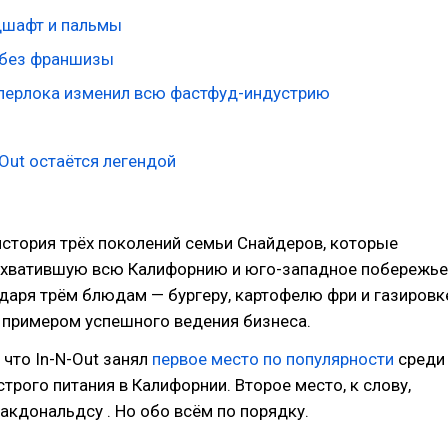
дшафт и пальмы
 без франшизы
перлока изменил всю фастфуд-индустрию
Out остаётся легендой
 история трёх поколений семьи Снайдеров, которые
 охватившую всю Калифорнию и юго-западное побережье
даря трём блюдам — бургеру, картофелю фри и газировк
л примером успешного ведения бизнеса.
 что In-N-Out занял
первое место по популярности
среди
трого питания в Калифорнии. Второе место, к слову,
кдональдсу . Но обо всём по порядку.