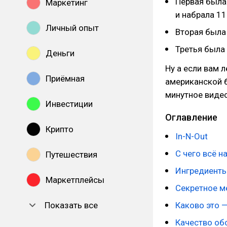
Первая была
Маркетинг
и набрала 1
Личный опыт
Вторая была
Третья была
Деньги
Ну а если вам л
Приёмная
американской 
минутное видео
Инвестиции
Оглавление
Крипто
In-N-Out
С чего всё н
Путешествия
Ингредиенты
Маркетплейсы
Секретное 
Показать все
Каково это —
Качество об