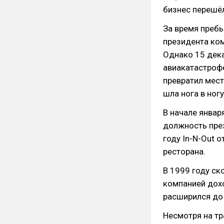
бизнес перешёл
За время пребы
президента ком
Однако 15 дека
авиакатастрофе
превратил мес
шла нога в ног
В начале январ
должность през
году In-N-Out 
ресторана.
В 1999 году ск
компанией дохо
расширился до 
Несмотря на тр