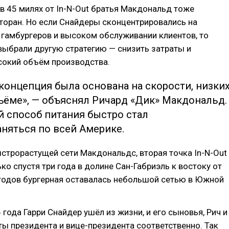
 в 45 милях от In-N-Out братья Макдональд тоже
торан. Но если Снайдеры сконцентрировались на
 гамбургеров и высоком обслуживании клиентов, то
ыбрали другую стратегию — снизить затраты и
сокий объём производства.
концепция была основана на скорости, низки
ъёме», — объяснял Ричард «Дик» Макдональд.
й способ питания быстро стал
няться по всей Америке.
ыстрорастущей сети Макдональдс, вторая точка In-N-Out
ко спустя три года в долине Сан-Габриэль к востоку от
 годов бургерная оставалась небольшой сетью в Южной
 года Гарри Снайдер ушёл из жизни, и его сыновья, Рич и
сты президента и вице-президента соответственно. Так