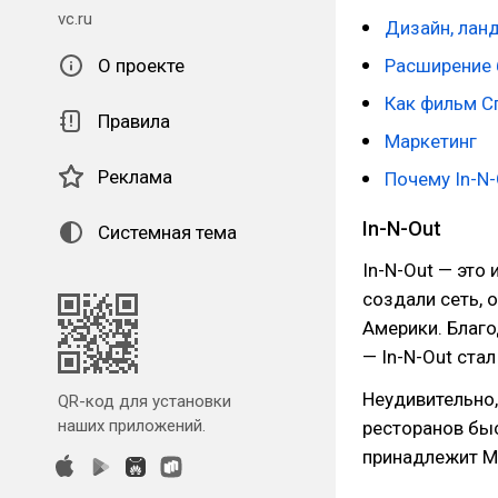
vc.ru
Дизайн, лан
О проекте
Расширение
Как фильм С
Правила
Маркетинг
Реклама
Почему In-N-
In-N-Out
Системная тема
In-N-Out — это
создали сеть,
Америки. Благо
— In-N-Out ста
Неудивительно,
QR-код для установки
наших приложений.
ресторанов быс
принадлежит Ма