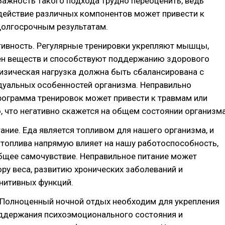
Важность такого подхода трудно переоценить, ведь
действие различных компонентов может привести к
долгосрочным результатам.
тивность. Регулярные тренировки укрепляют мышцы,
н веществ и способствуют поддержанию здорового
изическая нагрузка должна быть сбалансирована с
дуальных особенностей организма. Неправильно
рограмма тренировок может привести к травмам или
 что негативно скажется на общем состоянии организма
ание. Еда является топливом для нашего организма, и
 топлива напрямую влияет на нашу работоспособность,
бщее самочувствие. Неправильное питание может
ору веса, развитию хронических заболеваний и
нитивных функций.
 Полноценный ночной отдых необходим для укрепления
оддержания психоэмоционального состояния и