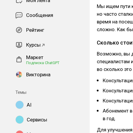
Моя лента
Мы ищем пути 
но часто сталки
Сообщения
время на посещ
сложно. Как бы
Рейтинг
Сколько стои
Курсы
Возможно, вы 
Маркет
специалистам и
Подписка ChatGPT
во сколько это
Викторина
Консультация
Консультация
Темы
Консультация
AI
Абонемент в 
в год.
Сервисы
Для улучшения