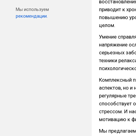
восстановления
приводит к хро
Мы используем
рекомендации.
повышению уров
целом.
Умение справл
напряжение ос
серьезных забо
техники релакс
психологическо
Комплексный п
аспектов, но и
регулярные тре
способствует о
стрессом. И на
мотивацию к ф
Мы предлагаем