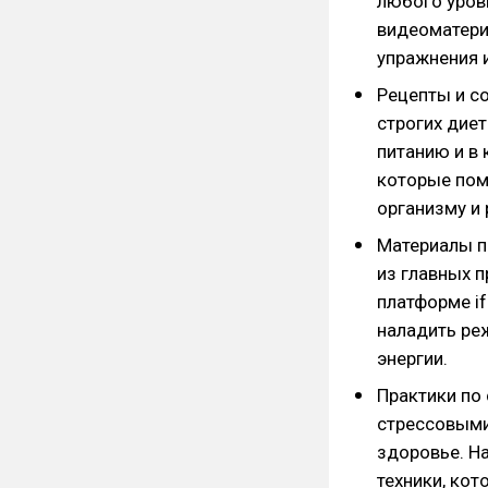
любого уров
видеоматери
упражнения 
Рецепты и с
строгих дие
питанию и в
которые пом
организму и
Материалы п
из главных п
платформе if
наладить ре
энергии.
Практики по
стрессовыми
здоровье. Н
техники, кот