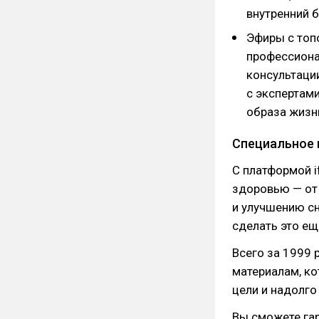
внутренний б
Эфиры с топ
профессионал
консультации
с экспертами
образа жизн
Специальное 
С платформой i
здоровью — от
и улучшению сн
сделать это е
Всего за 1999 
материалам, ко
цели и надолго
Вы сможете гар