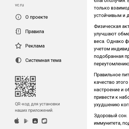
благополучия. 
vc.ru
только взаимо
устойчивым и 
О проекте
Физическая ак
Правила
улучшают обме
веса. Однако ф
Реклама
учетом индиви
подобранная п
Системная тема
переутомлению,
Правильное пит
качество этого
настроение и о
привести к наб
QR-код для установки
ухудшению ког
наших приложений.
Здоровый сон.
иммунитета, п