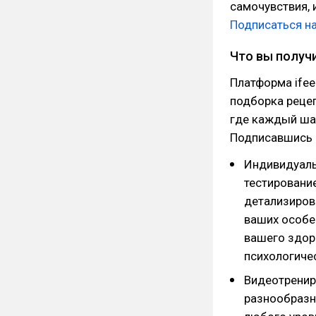
самочувствия, 
Подписаться на
Что вы получи
Платформа ifee
подборка рецеп
где каждый шаг
Подписавшись н
Индивидуаль
тестирование
детализиров
ваших особе
вашего здор
психологиче
Видеотренир
разнообразн