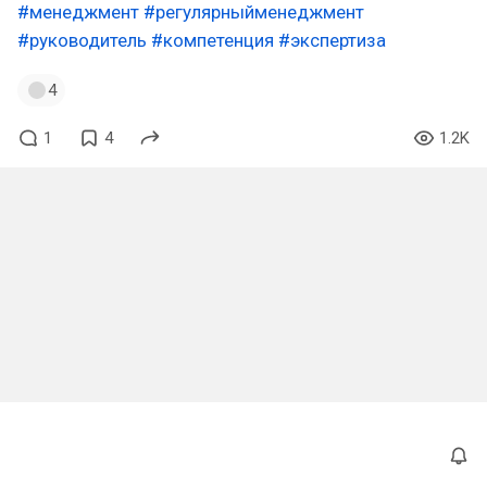
#менеджмент
#регулярныйменеджмент
#руководитель
#компетенция
#экспертиза
4
1
4
1.2K