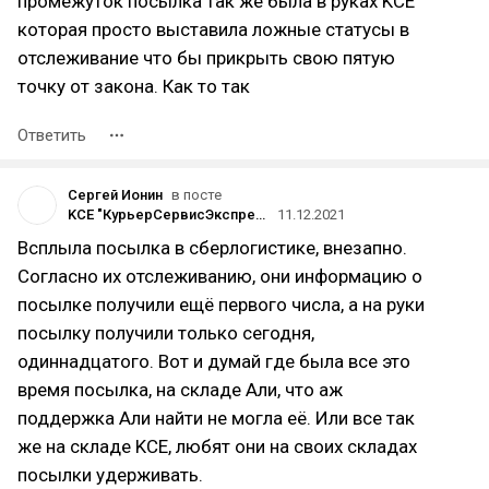
промежуток посылка так же была в руках KCE
которая просто выставила ложные статусы в
отслеживание что бы прикрыть свою пятую
точку от закона. Как то так
Ответить
Сергей Ионин
в посте
KCE "КурьерСервисЭкспресс" отказалась доставлять заказ забрав его на свой склад и удерживая
11.12.2021
Всплыла посылка в сберлогистике, внезапно.
Согласно их отслеживанию, они информацию о
посылке получили ещё первого числа, а на руки
посылку получили только сегодня,
одиннадцатого. Вот и думай где была все это
время посылка, на складе Али, что аж
поддержка Али найти не могла её. Или все так
же на складе KCE, любят они на своих складах
посылки удерживать.