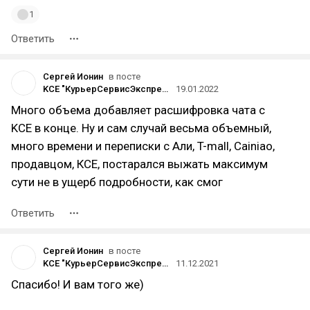
1
Ответить
Сергей Ионин
в посте
KCE "КурьерСервисЭкспресс" отказалась доставлять заказ забрав его на свой склад и удерживая
19.01.2022
Много объема добавляет расшифровка чата с
KCE в конце. Ну и сам случай весьма объемный,
много времени и переписки с Али, T-mall, Cainiao,
продавцом, КСЕ, постарался выжать максимум
сути не в ущерб подробности, как смог
Ответить
Сергей Ионин
в посте
KCE "КурьерСервисЭкспресс" отказалась доставлять заказ забрав его на свой склад и удерживая
11.12.2021
Спасибо! И вам того же)