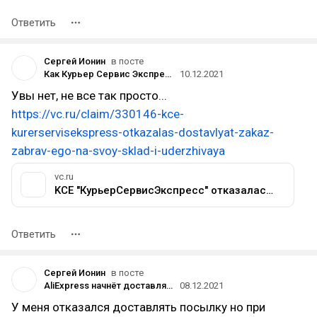
Ответить
Сергей Ионин
в посте
Как Курьер Сервис Экспресс посылки НЕ(доставляет)
10.12.2021
Увы нет, не все так просто...
https://vc.ru/claim/330146-kce-
kurerservisekspress-otkazalas-dostavlyat-zakaz-
zabrav-ego-na-svoy-sklad-i-uderzhivaya
vc.ru
KCE "КурьерСервисЭкспресс" отказалась доставлять заказ забрав его на свой склад и удерживая — Приёмная на vc.ru
Ответить
Сергей Ионин
в посте
AliExpress начнёт доставлять заказы через КСЭ, 5post, Boxberry и других
08.12.2021
У меня отказался доставлять посылку но при