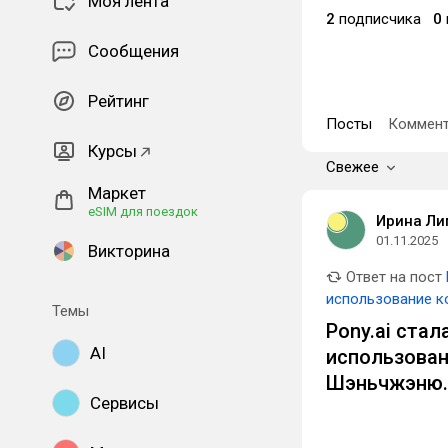
Моя лента
2
подписчика
0
Сообщения
Рейтинг
Посты
Коммент
Курсы
Свежее
Маркет
eSIM для поездок
Ирина Ли
01.11.2025
Викторина
Ответ на пост
использование к
Темы
Pony.ai ста
AI
использован
Шэньчжэню.
Сервисы