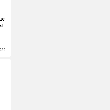
ще
бы
232