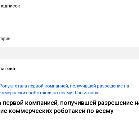
подписок
арии
патова
Pony.ai стала первой компанией, получившей разрешение на
оммерческих роботакси по всему Шэньчжэню
ла первой компанией, получившей разрешение н
ие коммерческих роботакси по всему