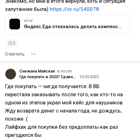
Знакомо, но мне в итоге вернули, хоть и ситуация
запутаннее была)
https://vc.ru/540078
vc.ru
Яндекс.Еда отказалась делать компенсацию за заказ, который курьер привез куда-то не туда — Приёмная на vc.ru
2
Ответить
Снежана Майская
в посте
Где покупать в 2023? Сравнение Ozon с Wildberries глазами обычного покупателя
10.05.2023
Где покупать — нигде получается. В ВБ
перестала заказывать после того, как кто-то на
одном из этапов украл мой кейс для наушников.
Жду возврата денег с начала года, не дождусь,
похоже :(
Лайфхак для покупки без предоплаты как раз
пригодился бы