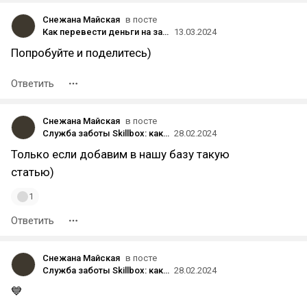
Снежана Майская
в посте
Как перевести деньги на зарубежную карту в Казахстан: 13 способов
13.03.2024
Попробуйте и поделитесь)
Ответить
Снежана Майская
в посте
Служба заботы Skillbox: как ChatGPT-бот забрал 25% обращений и позволил нам уделять больше внимания сложным запросам
28.02.2024
Только если добавим в нашу базу такую
статью)
1
Ответить
Снежана Майская
в посте
Служба заботы Skillbox: как ChatGPT-бот забрал 25% обращений и позволил нам уделять больше внимания сложным запросам
28.02.2024
💙