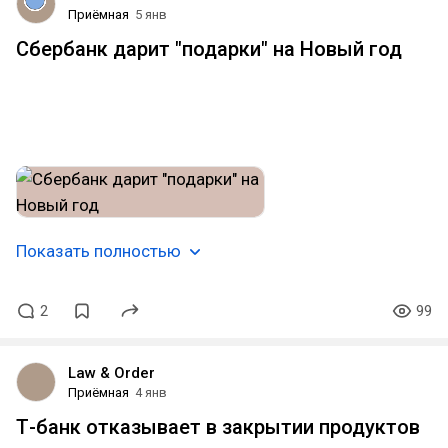
Приёмная
5 янв
Сбербанк дарит "подарки" на Новый год
У кого-то начался Новый год с захвата Мадуро, а
меня оставил Сбермобайл с голой жопой без
сотовой связи.
Показать полностью
2
99
Law & Order
Приёмная
4 янв
Т-банк отказывает в закрытии продуктов